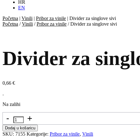
HR
EN
Početna
|
Vinili
|
Pribor za vinile
|
Divider za singlove sivi
Početna
/
Vinili
/
Pribor za vinile
/ Divider za singlove sivi
Divider za singl
0,66
€
.
Na zalihi
Količina
Dodaj u košaricu
SKU:
7155
Kategorije:
Pribor za vinile
,
Vinili