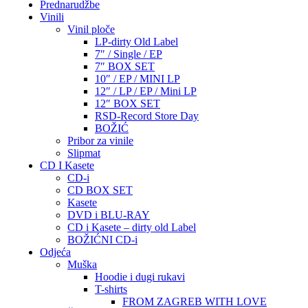
Prednarudžbe
Vinili
Vinil ploče
LP-dirty Old Label
7″ / Single / EP
7″ BOX SET
10″ / EP / MINI LP
12″ / LP / EP / Mini LP
12″ BOX SET
RSD-Record Store Day
BOŽIĆ
Pribor za vinile
Slipmat
CD I Kasete
CD-i
CD BOX SET
Kasete
DVD i BLU-RAY
CD i Kasete – dirty old Label
BOŽIĆNI CD-i
Odjeća
Muška
Hoodie i dugi rukavi
T-shirts
FROM ZAGREB WITH LOVE