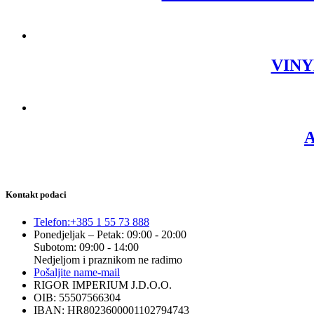
VINYL
A
Kontakt podaci
Telefon:
+385 1 55 73 888
Ponedjeljak – Petak: 09:00 - 20:00
Subotom: 09:00 - 14:00
Nedjeljom i praznikom ne radimo
Pošaljite nam
e-mail
RIGOR IMPERIUM J.D.O.O.
OIB: 55507566304
IBAN: HR8023600001102794743