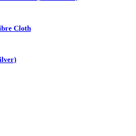
bre Cloth
lver)