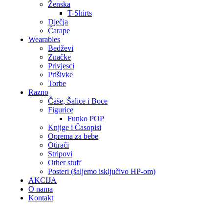
Ženska
T-Shirts
Dječja
Čarape
Wearables
Bedževi
Značke
Privjesci
Prišivke
Torbe
Razno
Čaše, Šalice i Boce
Figurice
Funko POP
Knjige i Časopisi
Oprema za bebe
Otirači
Stripovi
Other stuff
Posteri (šaljemo isključivo HP-om)
AKCIJA
O nama
Kontakt