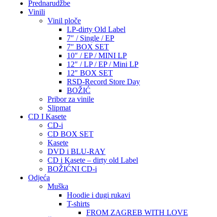
Prednarudžbe
Vinili
Vinil ploče
LP-dirty Old Label
7″ / Single / EP
7″ BOX SET
10″ / EP / MINI LP
12″ / LP / EP / Mini LP
12″ BOX SET
RSD-Record Store Day
BOŽIĆ
Pribor za vinile
Slipmat
CD I Kasete
CD-i
CD BOX SET
Kasete
DVD i BLU-RAY
CD i Kasete – dirty old Label
BOŽIĆNI CD-i
Odjeća
Muška
Hoodie i dugi rukavi
T-shirts
FROM ZAGREB WITH LOVE