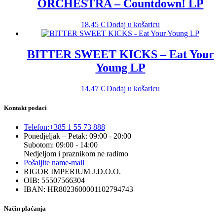
ORCHESTRA – Countdown! LP
18,45
€
Dodaj u košaricu
BITTER SWEET KICKS – Eat Your
Young LP
14,47
€
Dodaj u košaricu
Kontakt podaci
Telefon:
+385 1 55 73 888
Ponedjeljak – Petak: 09:00 - 20:00
Subotom: 09:00 - 14:00
Nedjeljom i praznikom ne radimo
Pošaljite nam
e-mail
RIGOR IMPERIUM J.D.O.O.
OIB: 55507566304
IBAN: HR8023600001102794743
Način plaćanja