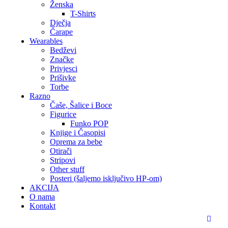
Ženska
T-Shirts
Dječja
Čarape
Wearables
Bedževi
Značke
Privjesci
Prišivke
Torbe
Razno
Čaše, Šalice i Boce
Figurice
Funko POP
Knjige i Časopisi
Oprema za bebe
Otirači
Stripovi
Other stuff
Posteri (šaljemo isključivo HP-om)
AKCIJA
O nama
Kontakt