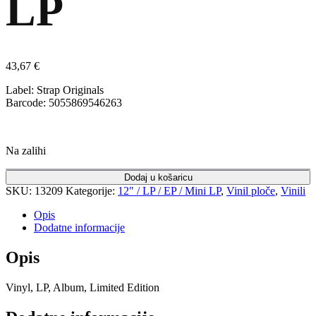
LP
43,67
€
Label: Strap Originals
Barcode: 5055869546263
Na zalihi
Dodaj u košaricu
SKU:
13209
Kategorije:
12" / LP / EP / Mini LP
,
Vinil ploče
,
Vinili
Opis
Dodatne informacije
Opis
Vinyl, LP, Album, Limited Edition