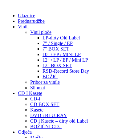
Ulaznice
Prednarudžbe
Vinili
Vinil ploče
LP-dirty Old Label
7″ / Single / EP
7″ BOX SET
10″ / EP / MINI LP
12″ / LP / EP / Mini LP
12″ BOX SET
RSD-Record Store Day
BOŽIĆ
Pribor za vinile
Slipmat
CD I Kasete
CD-i
CD BOX SET
Kasete
DVD i BLU-RAY
CD i Kasete – dirty old Label
BOŽIĆNI CD-i
Odjeća
Muška