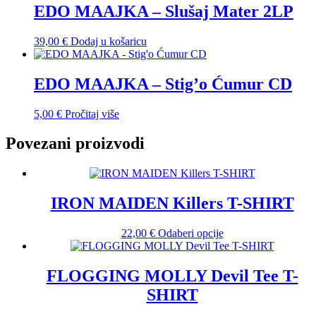
EDO MAAJKA – Slušaj Mater 2LP
39,00
€
Dodaj u košaricu
EDO MAAJKA – Stig’o Ćumur CD
5,00
€
Pročitaj više
Povezani proizvodi
IRON MAIDEN Killers T-SHIRT
Ovaj
22,00
€
Odaberi opcije
proizvod
ima
više
FLOGGING MOLLY Devil Tee T-
varijanti.
SHIRT
Opcije
se