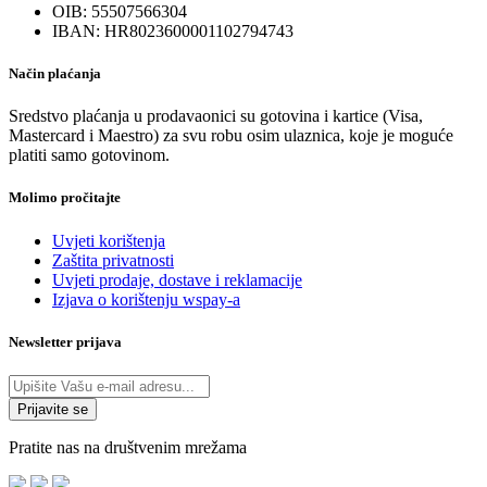
stranici
OIB: 55507566304
proizvoda
IBAN: HR8023600001102794743
Način plaćanja
Sredstvo plaćanja u prodavaonici su gotovina i kartice (Visa,
Mastercard i Maestro) za svu robu osim ulaznica, koje je moguće
platiti samo gotovinom.
Molimo pročitajte
Uvjeti korištenja
Zaštita privatnosti
Uvjeti prodaje, dostave i reklamacije
Izjava o korištenju wspay-a
Newsletter prijava
Pratite nas na društvenim mrežama