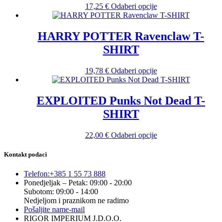
mogu
Ovaj
17,25
€
Odaberi opcije
odabrati
proizvod
na
ima
stranici
više
HARRY POTTER Ravenclaw T-
proizvoda
varijanti.
SHIRT
Opcije
se
mogu
Ovaj
19,78
€
Odaberi opcije
odabrati
proizvod
na
ima
stranici
više
EXPLOITED Punks Not Dead T-
proizvoda
varijanti.
SHIRT
Opcije
se
mogu
Ovaj
22,00
€
Odaberi opcije
odabrati
proizvod
na
ima
Kontakt podaci
stranici
više
proizvoda
varijanti.
Telefon:
+385 1 55 73 888
Opcije
Ponedjeljak – Petak: 09:00 - 20:00
se
Subotom: 09:00 - 14:00
mogu
Nedjeljom i praznikom ne radimo
odabrati
Pošaljite nam
e-mail
na
RIGOR IMPERIUM J.D.O.O.