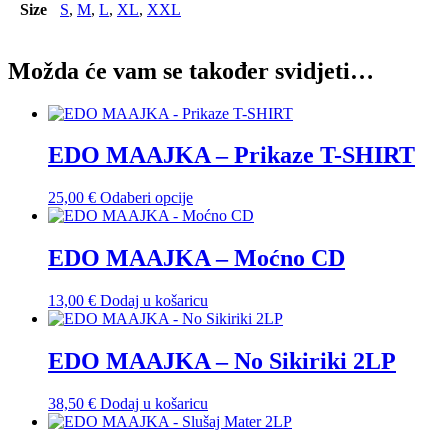
Size
S
,
M
,
L
,
XL
,
XXL
Možda će vam se također svidjeti…
EDO MAAJKA – Prikaze T-SHIRT
Ovaj
25,00
€
Odaberi opcije
proizvod
ima
više
EDO MAAJKA – Moćno CD
varijanti.
Opcije
13,00
€
Dodaj u košaricu
se
mogu
odabrati
EDO MAAJKA – No Sikiriki 2LP
na
stranici
proizvoda
38,50
€
Dodaj u košaricu