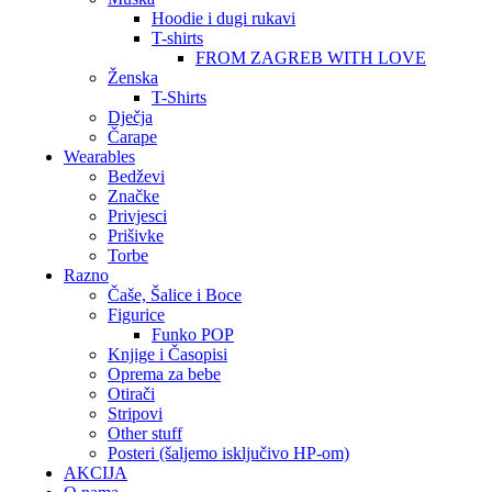
Hoodie i dugi rukavi
T-shirts
FROM ZAGREB WITH LOVE
Ženska
T-Shirts
Dječja
Čarape
Wearables
Bedževi
Značke
Privjesci
Prišivke
Torbe
Razno
Čaše, Šalice i Boce
Figurice
Funko POP
Knjige i Časopisi
Oprema za bebe
Otirači
Stripovi
Other stuff
Posteri (šaljemo isključivo HP-om)
AKCIJA