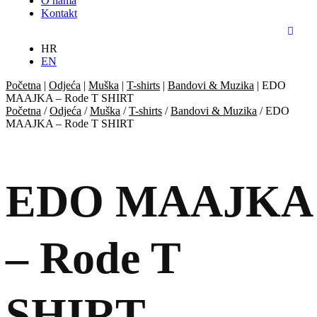
O nama
Kontakt
HR
EN
Početna
|
Odjeća
|
Muška
|
T-shirts
|
Bandovi & Muzika
|
EDO
MAAJKA – Rode T SHIRT
Početna
/
Odjeća
/
Muška
/
T-shirts
/
Bandovi & Muzika
/ EDO
MAAJKA – Rode T SHIRT
EDO MAAJKA
– Rode T
SHIRT