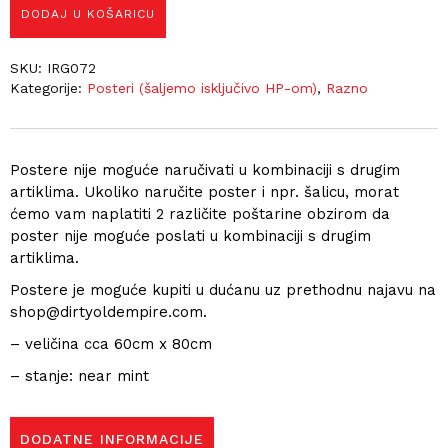
DODAJ U KOŠARICU
SKU:
IRG072
Kategorije:
Posteri (šaljemo isključivo HP-om)
,
Razno
Postere nije moguće naručivati u kombinaciji s drugim
artiklima. Ukoliko naručite poster i npr. šalicu, morat
ćemo vam naplatiti 2 različite poštarine obzirom da
poster nije moguće poslati u kombinaciji s drugim
artiklima.
Postere je moguće kupiti u dućanu uz prethodnu najavu na
shop@dirtyoldempire.com.
– veličina cca 60cm x 80cm
– stanje: near mint
DODATNE INFORMACIJE