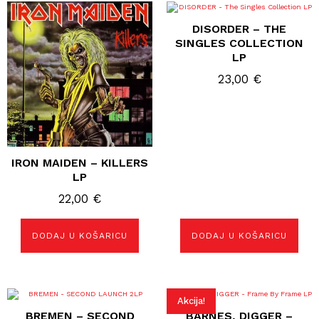
DISORDER – THE
SINGLES COLLECTION
LP
23,00
€
IRON MAIDEN – KILLERS
LP
22,00
€
DODAJ U KOŠARICU
DODAJ U KOŠARICU
Akcija!
BREMEN – SECOND
BARNES, DIGGER –