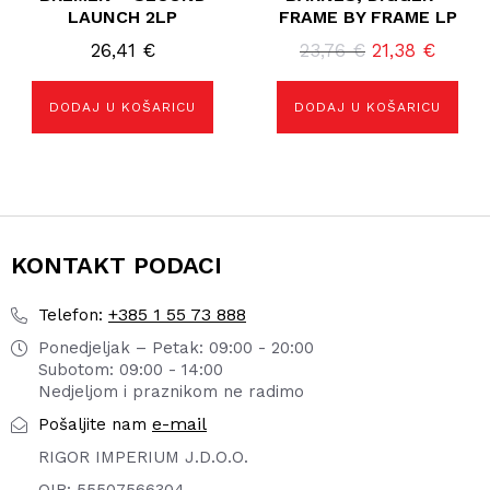
LAUNCH 2LP
FRAME BY FRAME LP
Izvorna
Trenu
26,41
€
23,76
€
21,38
€
cijena
cijena
bila
je:
DODAJ U KOŠARICU
DODAJ U KOŠARICU
je:
21,38 
23,76 €.
KONTAKT PODACI
+385 1 55 73 888
Telefon:
Ponedjeljak – Petak: 09:00 - 20:00
Subotom: 09:00 - 14:00
Nedjeljom i praznikom ne radimo
e-mail
Pošaljite nam
RIGOR IMPERIUM J.D.O.O.