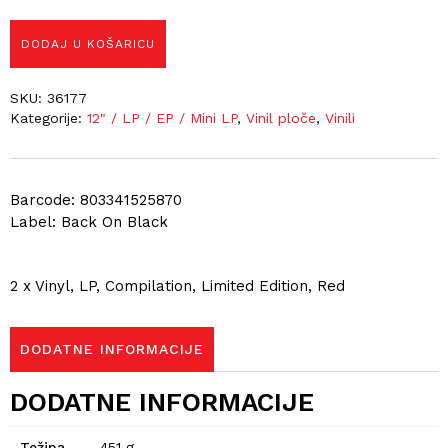
DODAJ U KOŠARICU
SKU:
36177
Kategorije:
12" / LP / EP / Mini LP
,
Vinil ploče
,
Vinili
Barcode: 803341525870
Label: Back On Black
2 x Vinyl, LP, Compilation, Limited Edition, Red
DODATNE INFORMACIJE
DODATNE INFORMACIJE
Težina
451 g