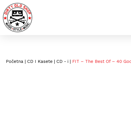
Početna
|
CD I Kasete
|
CD - i
|
FIT – The Best Of – 40 God