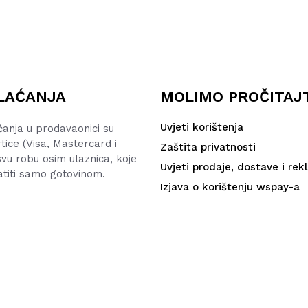
LAĆANJA
MOLIMO PROČITAJ
Uvjeti korištenja
ćanja u prodavaonici su
rtice (Visa, Mastercard i
Zaštita privatnosti
vu robu osim ulaznica, koje
Uvjeti prodaje, dostave i rek
atiti samo gotovinom.
Izjava o korištenju wspay-a