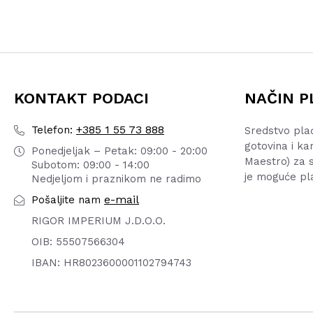
KONTAKT PODACI
NAČIN P
+385 1 55 73 888
Telefon:
Sredstvo pla
gotovina i ka
Ponedjeljak – Petak: 09:00 - 20:00
Maestro) za s
Subotom: 09:00 - 14:00
je moguće pl
Nedjeljom i praznikom ne radimo
e-mail
Pošaljite nam
RIGOR IMPERIUM J.D.O.O.
OIB: 55507566304
IBAN: HR8023600001102794743