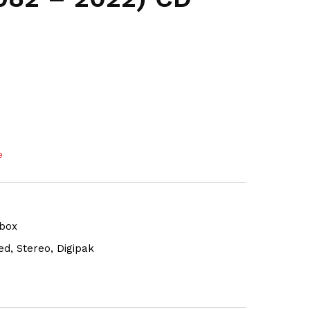
e
dbox
d, Stereo, Digipak