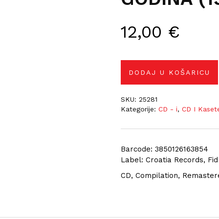
12,00
€
DODAJ U KOŠARICU
SKU:
25281
Kategorije:
CD - i
,
CD I Kaset
Barcode: 3850126163854
Label: Croatia Records, Fi
CD, Compilation, Remastere