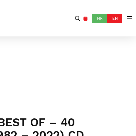
HR
EN
 BEST OF – 40
982 – 2022) CD