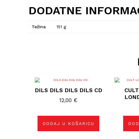
DODATNE INFORMA
Težina
151 g
DILS DILS DILS DILS CD
CULT
LON
12,00
€
DODAJ U KOŠARICU
DOD