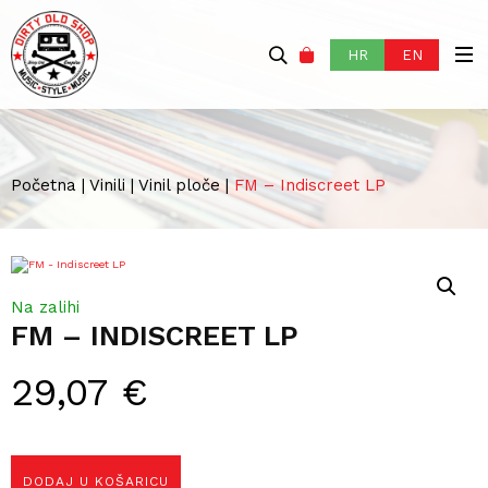
HR
EN
Početna
|
Vinili
|
Vinil ploče
|
FM – Indiscreet LP
Na zalihi
FM – INDISCREET LP
29,07
€
DODAJ U KOŠARICU