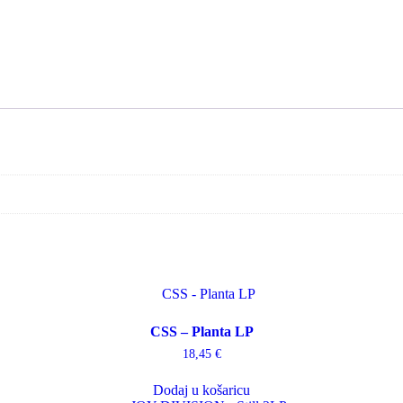
CSS – Planta LP
18,45
€
Dodaj u košaricu