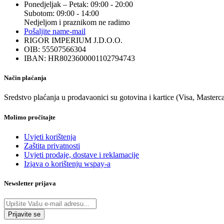
Ponedjeljak – Petak: 09:00 - 20:00
Subotom: 09:00 - 14:00
Nedjeljom i praznikom ne radimo
Pošaljite nam
e-mail
RIGOR IMPERIUM J.D.O.O.
OIB: 55507566304
IBAN: HR8023600001102794743
Način plaćanja
Sredstvo plaćanja u prodavaonici su gotovina i kartice (Visa, Masterc
Molimo pročitajte
Uvjeti korištenja
Zaštita privatnosti
Uvjeti prodaje, dostave i reklamacije
Izjava o korištenju wspay-a
Newsletter prijava