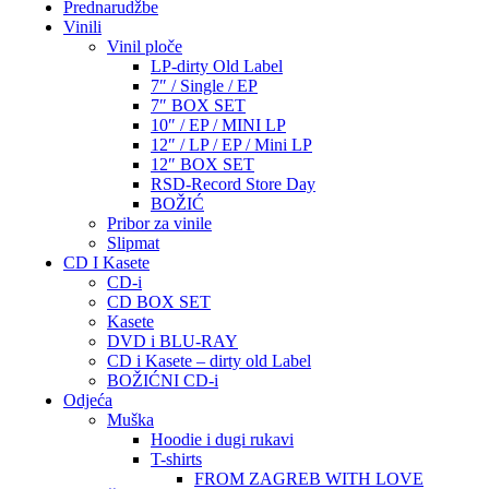
Prednarudžbe
Vinili
Vinil ploče
LP-dirty Old Label
7″ / Single / EP
7″ BOX SET
10″ / EP / MINI LP
12″ / LP / EP / Mini LP
12″ BOX SET
RSD-Record Store Day
BOŽIĆ
Pribor za vinile
Slipmat
CD I Kasete
CD-i
CD BOX SET
Kasete
DVD i BLU-RAY
CD i Kasete – dirty old Label
BOŽIĆNI CD-i
Odjeća
Muška
Hoodie i dugi rukavi
T-shirts
FROM ZAGREB WITH LOVE