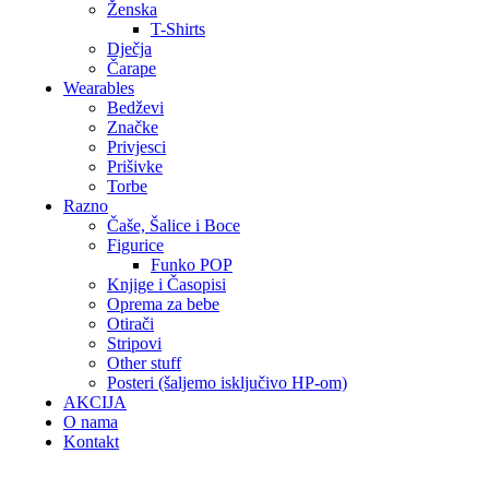
Ženska
T-Shirts
Dječja
Čarape
Wearables
Bedževi
Značke
Privjesci
Prišivke
Torbe
Razno
Čaše, Šalice i Boce
Figurice
Funko POP
Knjige i Časopisi
Oprema za bebe
Otirači
Stripovi
Other stuff
Posteri (šaljemo isključivo HP-om)
AKCIJA
O nama
Kontakt