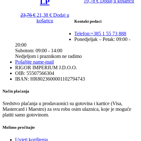
LP
19,78
€
Dodaj u košaricu
Izvorna
Trenutna
23,76
€
21,38
€
Dodaj u
cijena
cijena
košaricu
Kontakt podaci
bila
je:
je:
21,38 €.
Telefon:
+385 1 55 73 888
23,76 €.
Ponedjeljak – Petak: 09:00 -
20:00
Subotom: 09:00 - 14:00
Nedjeljom i praznikom ne radimo
Pošaljite nam
e-mail
RIGOR IMPERIUM J.D.O.O.
OIB: 55507566304
IBAN: HR8023600001102794743
Način plaćanja
Sredstvo plaćanja u prodavaonici su gotovina i kartice (Visa,
Mastercard i Maestro) za svu robu osim ulaznica, koje je moguće
platiti samo gotovinom.
Molimo pročitajte
Uvjeti korištenja