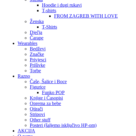
Hoodie i dugi rukavi
T-shirts
FROM ZAGREB WITH LOVE
Ženska
T-Shirts
Dječja
Čarape
Wearables
Bedževi
Značke
Privjesci
Prišivke
Torbe
Razno
Čaše, Šalice i Boce
Figurice
Funko POP
Knjige i Časopisi
Oprema za bebe
Otirači
Stripovi
Other stuff
Posteri (šaljemo isključivo HP-om)
AKCIJA