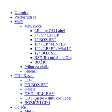
Ulaznice
Prednarudžbe
Vinili
Vinil ploče
LP-dirty Old Label
7″ / Single / EP
7″ BOX SET
10″ / EP / MINI LP
12″ / LP / EP / Mini LP
12″ BOX SET
RSD-Record Store Day
BOŽIĆ
Pribor za vinile
Slipmat
CD I Kasete
CD-i
CD BOX SET
Kasete
DVD i BLU-RAY
CD i Kasete – dirty old Label
BOŽIĆNI CD-i
Odjeća
Muška