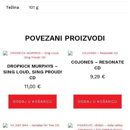
Težina
101 g
POVEZANI PROIZVODI
COJONES ‎– RESONATE
DROPKICK MURPHYS ‎–
CD
SING LOUD, SING PROUD!
9,29
€
CD
11,00
€
DODAJ U KOŠARICU
DODAJ U KOŠARICU