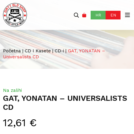
HR
EN
Početna
|
CD I Kasete
|
CD-i
|
GAT, YONATAN –
Universalists CD
Na zalihi
GAT, YONATAN – UNIVERSALISTS
CD
12,61
€