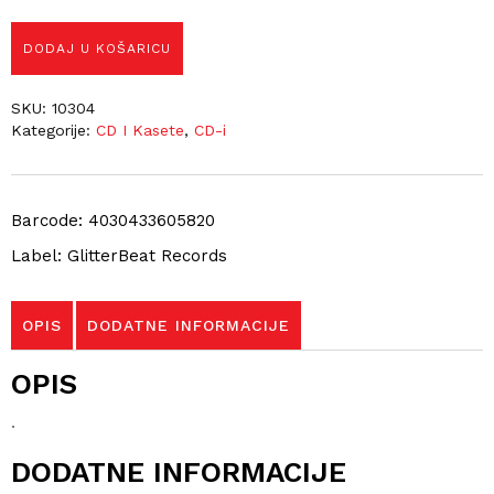
DODAJ U KOŠARICU
SKU:
10304
Kategorije:
CD I Kasete
,
CD-i
Barcode: 4030433605820
Label: GlitterBeat Records
OPIS
DODATNE INFORMACIJE
OPIS
.
DODATNE INFORMACIJE