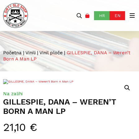
HR
EN
Početna
|
Vinili
|
Vinil ploče
|
GILLESPIE, DANA – Weren’t
Born A Man LP
Na zalihi
GILLESPIE, DANA – WEREN’T
BORN A MAN LP
21,10
€