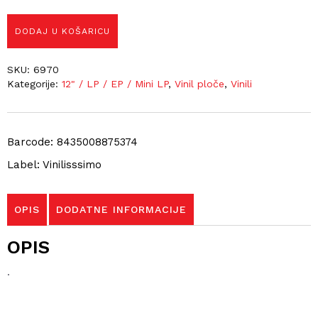
DODAJ U KOŠARICU
SKU:
6970
Kategorije:
12" / LP / EP / Mini LP
,
Vinil ploče
,
Vinili
Barcode: 8435008875374
Label: Vinilisssimo
OPIS
DODATNE INFORMACIJE
OPIS
.