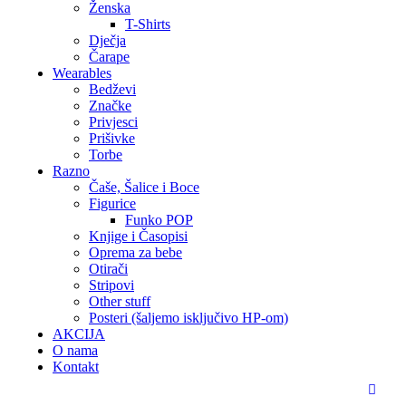
Ženska
T-Shirts
Dječja
Čarape
Wearables
Bedževi
Značke
Privjesci
Prišivke
Torbe
Razno
Čaše, Šalice i Boce
Figurice
Funko POP
Knjige i Časopisi
Oprema za bebe
Otirači
Stripovi
Other stuff
Posteri (šaljemo isključivo HP-om)
AKCIJA
O nama
Kontakt