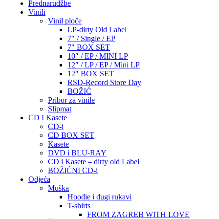
Prednarudžbe
Vinili
Vinil ploče
LP-dirty Old Label
7″ / Single / EP
7″ BOX SET
10″ / EP / MINI LP
12″ / LP / EP / Mini LP
12″ BOX SET
RSD-Record Store Day
BOŽIĆ
Pribor za vinile
Slipmat
CD I Kasete
CD-i
CD BOX SET
Kasete
DVD i BLU-RAY
CD i Kasete – dirty old Label
BOŽIĆNI CD-i
Odjeća
Muška
Hoodie i dugi rukavi
T-shirts
FROM ZAGREB WITH LOVE