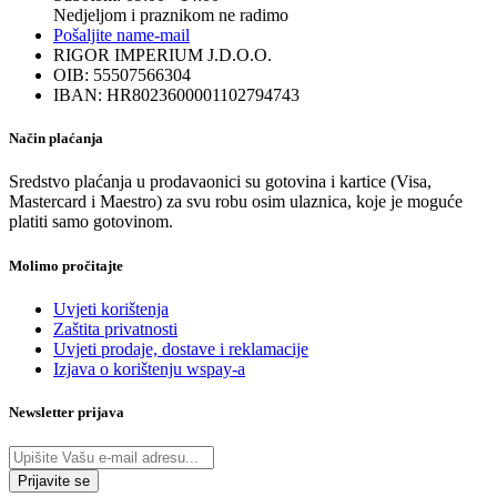
Nedjeljom i praznikom ne radimo
Pošaljite nam
e-mail
RIGOR IMPERIUM J.D.O.O.
OIB: 55507566304
IBAN: HR8023600001102794743
Način plaćanja
Sredstvo plaćanja u prodavaonici su gotovina i kartice (Visa,
Mastercard i Maestro) za svu robu osim ulaznica, koje je moguće
platiti samo gotovinom.
Molimo pročitajte
Uvjeti korištenja
Zaštita privatnosti
Uvjeti prodaje, dostave i reklamacije
Izjava o korištenju wspay-a
Newsletter prijava