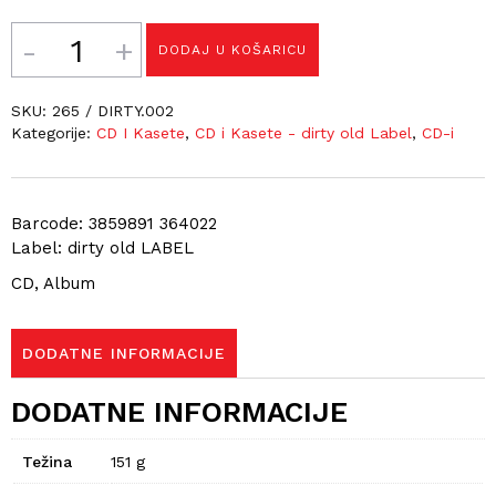
Količina
DODAJ U KOŠARICU
SKU:
265 / DIRTY.002
Kategorije:
CD I Kasete
,
CD i Kasete - dirty old Label
,
CD-i
Barcode: 3859891 364022
Label: dirty old LABEL
CD, Album
DODATNE INFORMACIJE
DODATNE INFORMACIJE
Težina
151 g