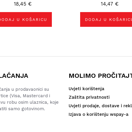
18,45
€
14,47
€
DODAJ U KOŠARICU
DODAJ U KOŠARIC
LAĆANJA
MOLIMO PROČITAJ
Uvjeti korištenja
ćanja u prodavaonici su
rtice (Visa, Mastercard i
Zaštita privatnosti
vu robu osim ulaznica, koje
Uvjeti prodaje, dostave i rek
atiti samo gotovinom.
Izjava o korištenju wspay-a