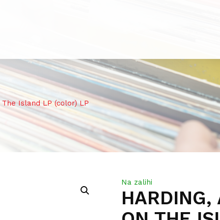
he Island LP (color) LP
Na zalihi
HARDING,
ON THE IS