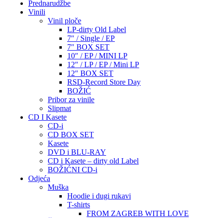
Prednarudžbe
Vinili
Vinil ploče
LP-dirty Old Label
7″ / Single / EP
7″ BOX SET
10″ / EP / MINI LP
12″ / LP / EP / Mini LP
12″ BOX SET
RSD-Record Store Day
BOŽIĆ
Pribor za vinile
Slipmat
CD I Kasete
CD-i
CD BOX SET
Kasete
DVD i BLU-RAY
CD i Kasete – dirty old Label
BOŽIĆNI CD-i
Odjeća
Muška
Hoodie i dugi rukavi
T-shirts
FROM ZAGREB WITH LOVE