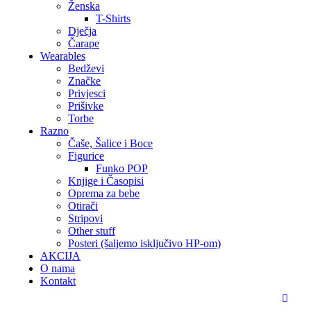
Ženska
T-Shirts
Dječja
Čarape
Wearables
Bedževi
Značke
Privjesci
Prišivke
Torbe
Razno
Čaše, Šalice i Boce
Figurice
Funko POP
Knjige i Časopisi
Oprema za bebe
Otirači
Stripovi
Other stuff
Posteri (šaljemo isključivo HP-om)
AKCIJA
O nama
Kontakt