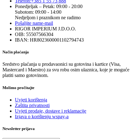
Telefon:
+385 1 55 73 888
Ponedjeljak – Petak: 09:00 - 20:00
Subotom: 09:00 - 14:00
Nedjeljom i praznikom ne radimo
Pošaljite nam
e-mail
RIGOR IMPERIUM J.D.O.O.
OIB: 55507566304
IBAN: HR8023600001102794743
Način plaćanja
Sredstvo plaćanja u prodavaonici su gotovina i kartice (Visa,
Mastercard i Maestro) za svu robu osim ulaznica, koje je moguće
platiti samo gotovinom.
Molimo pročitajte
Uvjeti korištenja
Zaštita privatnosti
Uvjeti prodaje, dostave i reklamacije
Izjava o korištenju wspay-a
Newsletter prijava