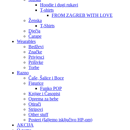
Hoodie i dugi rukavi
T-shirts
FROM ZAGREB WITH LOVE
Ženska
T-Shirts
Dječja
Čarape
Wearables
Bedževi
Značke
Privjesci
Prišivke
Torbe
Razno
Čaše, Šalice i Boce
Figurice
Funko POP
Knjige i Časopisi
Oprema za bebe
Otirači
Stripovi
Other stuff
Posteri (šaljemo isključivo HP-om)
AKCIJA