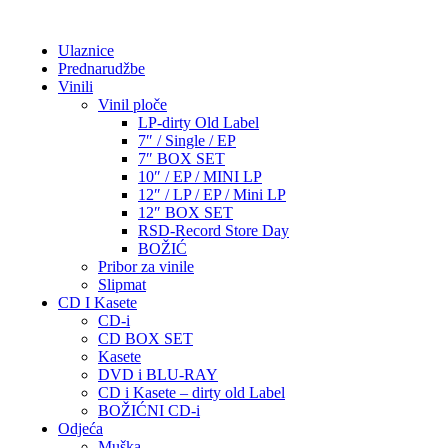
Ulaznice
Prednarudžbe
Vinili
Vinil ploče
LP-dirty Old Label
7″ / Single / EP
7″ BOX SET
10″ / EP / MINI LP
12″ / LP / EP / Mini LP
12″ BOX SET
RSD-Record Store Day
BOŽIĆ
Pribor za vinile
Slipmat
CD I Kasete
CD-i
CD BOX SET
Kasete
DVD i BLU-RAY
CD i Kasete – dirty old Label
BOŽIĆNI CD-i
Odjeća
Muška