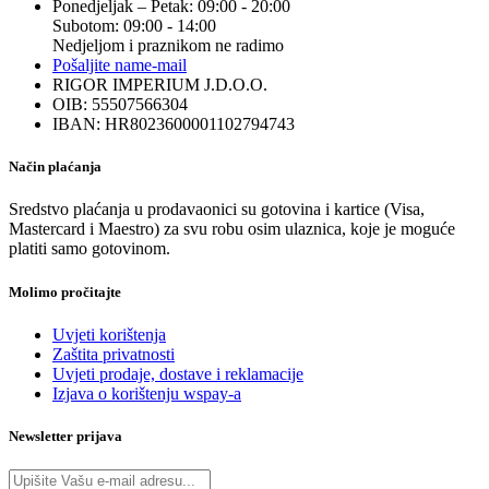
Ponedjeljak – Petak: 09:00 - 20:00
Subotom: 09:00 - 14:00
Nedjeljom i praznikom ne radimo
Pošaljite nam
e-mail
RIGOR IMPERIUM J.D.O.O.
OIB: 55507566304
IBAN: HR8023600001102794743
Način plaćanja
Sredstvo plaćanja u prodavaonici su gotovina i kartice (Visa,
Mastercard i Maestro) za svu robu osim ulaznica, koje je moguće
platiti samo gotovinom.
Molimo pročitajte
Uvjeti korištenja
Zaštita privatnosti
Uvjeti prodaje, dostave i reklamacije
Izjava o korištenju wspay-a
Newsletter prijava