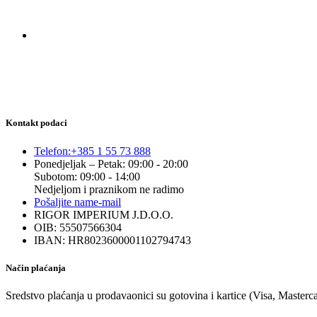
Kontakt podaci
Telefon:
+385 1 55 73 888
Ponedjeljak – Petak: 09:00 - 20:00
Subotom: 09:00 - 14:00
Nedjeljom i praznikom ne radimo
Pošaljite nam
e-mail
RIGOR IMPERIUM J.D.O.O.
OIB: 55507566304
IBAN: HR8023600001102794743
Način plaćanja
Sredstvo plaćanja u prodavaonici su gotovina i kartice (Visa, Masterc