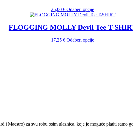
do
varijanti.
stranici
25,00 €
Opcije
proizvoda
Ovaj
25,00
€
Odaberi opcije
se
proizvod
mogu
ima
odabrati
više
FLOGGING MOLLY Devil Tee T-SHIR
na
varijanti.
stranici
Opcije
proizvoda
Ovaj
17,25
€
Odaberi opcije
se
proizvod
mogu
ima
odabrati
više
na
varijanti.
stranici
Opcije
proizvoda
se
mogu
odabrati
na
stranici
proizvoda
ard i Maestro) za svu robu osim ulaznica, koje je moguće platiti samo 