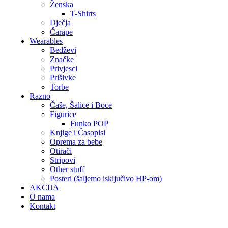
Ženska
T-Shirts
Dječja
Čarape
Wearables
Bedževi
Značke
Privjesci
Prišivke
Torbe
Razno
Čaše, Šalice i Boce
Figurice
Funko POP
Knjige i Časopisi
Oprema za bebe
Otirači
Stripovi
Other stuff
Posteri (šaljemo isključivo HP-om)
AKCIJA
O nama
Kontakt