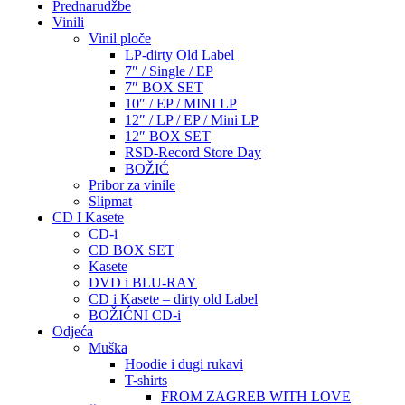
Prednarudžbe
Vinili
Vinil ploče
LP-dirty Old Label
7″ / Single / EP
7″ BOX SET
10″ / EP / MINI LP
12″ / LP / EP / Mini LP
12″ BOX SET
RSD-Record Store Day
BOŽIĆ
Pribor za vinile
Slipmat
CD I Kasete
CD-i
CD BOX SET
Kasete
DVD i BLU-RAY
CD i Kasete – dirty old Label
BOŽIĆNI CD-i
Odjeća
Muška
Hoodie i dugi rukavi
T-shirts
FROM ZAGREB WITH LOVE