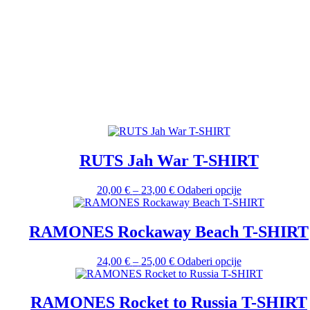
RUTS Jah War T-SHIRT
Raspon
Ovaj
20,00
€
–
23,00
€
Odaberi opcije
cijena:
proizvod
od
ima
20,00 €
više
RAMONES Rockaway Beach T-SHIRT
do
varijanti.
23,00 €
Opcije
Raspon
Ovaj
24,00
€
–
25,00
€
Odaberi opcije
se
cijena:
proizvod
mogu
od
ima
odabrati
24,00 €
više
RAMONES Rocket to Russia T-SHIRT
na