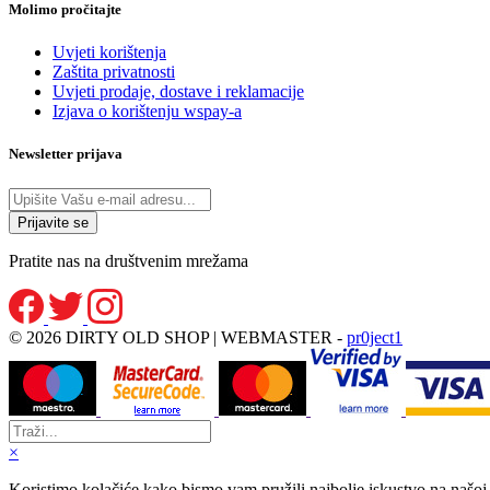
Molimo pročitajte
Uvjeti korištenja
Zaštita privatnosti
Uvjeti prodaje, dostave i reklamacije
Izjava o korištenju wspay-a
Newsletter prijava
Pratite nas na društvenim mrežama
© 2026 DIRTY OLD SHOP | WEBMASTER -
pr0ject1
×
Koristimo kolačiće kako bismo vam pružili najbolje iskustvo na našoj 