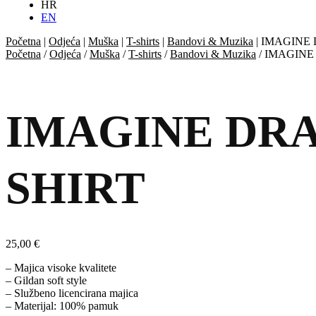
HR
EN
Početna
|
Odjeća
|
Muška
|
T-shirts
|
Bandovi & Muzika
|
IMAGINE D
Početna
/
Odjeća
/
Muška
/
T-shirts
/
Bandovi & Muzika
/ IMAGINE 
IMAGINE DRAGO
SHIRT
25,00
€
– Majica visoke kvalitete
– Gildan soft style
– Službeno licencirana majica
– Materijal: 100% pamuk