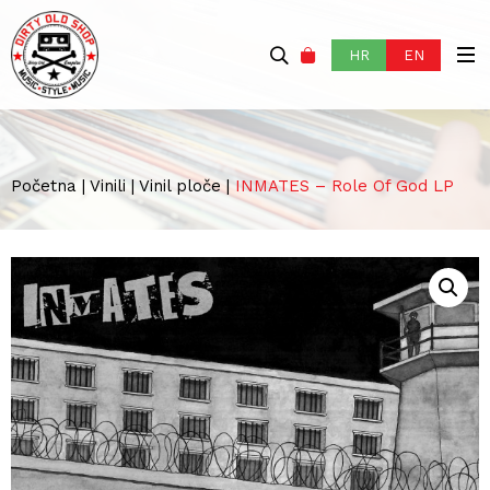
HR
EN
Početna
|
Vinili
|
Vinil ploče
|
INMATES – Role Of God LP