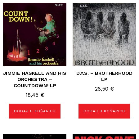
JIMMIE HASKELL AND HIS
D.Y.S. – BROTHERHOOD
ORCHESTRA –
LP
COUNTDOWN! LP
28,50
€
18,45
€
DODAJ U KOŠARICU
DODAJ U KOŠARICU