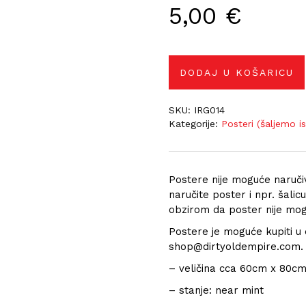
5,00
€
DODAJ U KOŠARICU
SKU:
IRG014
Kategorije:
Posteri (šaljemo i
Postere nije moguće naručiv
naručite poster i npr. šalic
obzirom da poster nije mogu
Postere je moguće kupiti u
shop@dirtyoldempire.com.
– veličina cca 60cm x 80c
– stanje: near mint