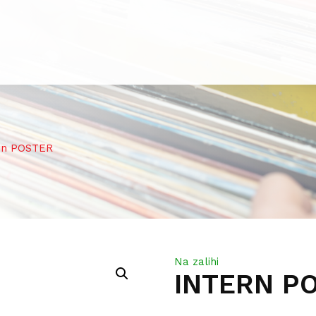
rn POSTER
Na zalihi
INTERN P