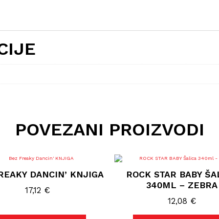
CIJE
POVEZANI PROIZVODI
REAKY DANCIN’ KNJIGA
ROCK STAR BABY ŠA
340ML – ZEBRA
17,12
€
12,08
€