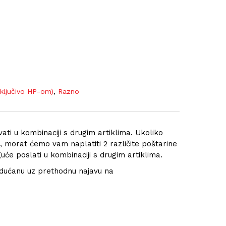
sključivo HP-om)
,
Razno
ati u kombinaciji s drugim artiklima. Ukoliko
u, morat ćemo vam naplatiti 2 različite poštarine
će poslati u kombinaciji s drugim artiklima.
 dućanu uz prethodnu najavu na
m