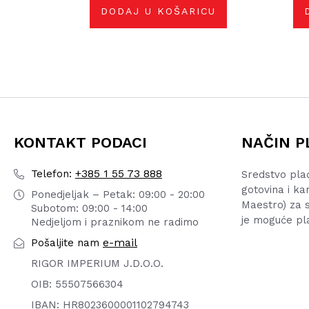
DODAJ U KOŠARICU
KONTAKT PODACI
NAČIN P
+385 1 55 73 888
Telefon:
Sredstvo pla
gotovina i ka
Ponedjeljak – Petak: 09:00 - 20:00
Maestro) za s
Subotom: 09:00 - 14:00
je moguće pl
Nedjeljom i praznikom ne radimo
e-mail
Pošaljite nam
RIGOR IMPERIUM J.D.O.O.
OIB: 55507566304
IBAN: HR8023600001102794743