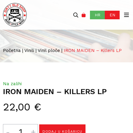
HR
EN
Početna
|
Vinili
|
Vinil ploče
|
IRON MAIDEN – Killers LP
Na zalihi
IRON MAIDEN – KILLERS LP
22,00
€
Količina
DODAJ U KOŠARICU