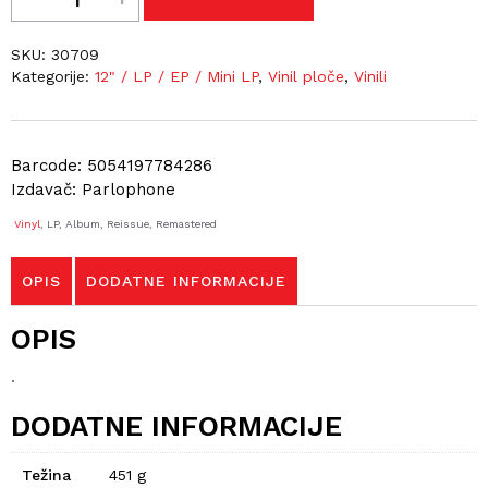
SKU:
30709
Kategorije:
12" / LP / EP / Mini LP
,
Vinil ploče
,
Vinili
Barcode: 5054197784286
Izdavač: Parlophone
Vinyl
, LP, Album, Reissue, Remastered
OPIS
DODATNE INFORMACIJE
OPIS
.
DODATNE INFORMACIJE
Težina
451 g