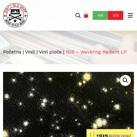
HR
EN
Početna
|
Vinili
|
Vinil ploče
|
ISIS – Wavering Radiant LP