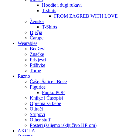
Hoodie i dugi rukavi
T-shirts
FROM ZAGREB WITH LOVE
Ženska
T-Shirts
Dječja
Čarape
Wearables
Bedževi
Značke
Privjesci
Prišivke
Torbe
Razno
Čaše, Šalice i Boce
Figurice
Funko POP
Knjige i Časopisi
Oprema za bebe
Otirači
Stripovi
Other stuff
Posteri (šaljemo isključivo HP-om)
AKCIJA