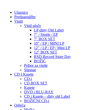
Ulaznice
Prednarudžbe
Vinili
Vinil ploče
LP-dirty Old Label
7″ / Single / EP
7″ BOX SET
10″ / EP / MINI LP
12″ / LP / EP / Mini LP
12″ BOX SET
RSD-Record Store Day
BOŽIĆ
Pribor za vinile
Slipmat
CD I Kasete
CD-i
CD BOX SET
Kasete
DVD i BLU-RAY
CD i Kasete – dirty old Label
BOŽIĆNI CD-i
Odjeća
Muška