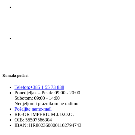
Kontakt podaci
Telefon:
+385 1 55 73 888
Ponedjeljak – Petak: 09:00 - 20:00
Subotom: 09:00 - 14:00
Nedjeljom i praznikom ne radimo
Pošaljite nam
e-mail
RIGOR IMPERIUM J.D.O.O.
OIB: 55507566304
IBAN: HR8023600001102794743