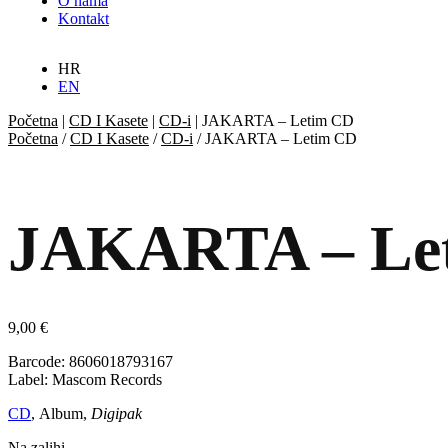
O nama
Kontakt
HR
EN
Početna
|
CD I Kasete
|
CD-i
|
JAKARTA – Letim CD
Početna
/
CD I Kasete
/
CD-i
/ JAKARTA – Letim CD
JAKARTA – Le
9,00
€
Barcode: 8606018793167
Label: Mascom Records
CD
, Album
,
Digipak
Na zalihi