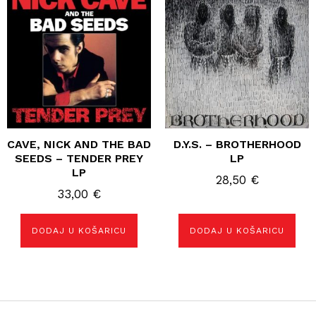
CAVE, NICK AND THE BAD
D.Y.S. – BROTHERHOOD
SEEDS – TENDER PREY
LP
LP
28,50
€
33,00
€
DODAJ U KOŠARICU
DODAJ U KOŠARICU