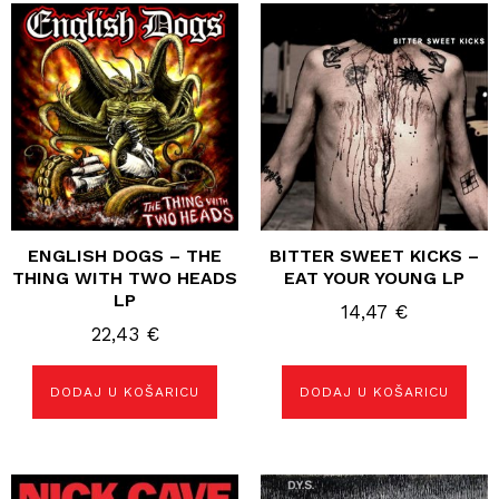
ENGLISH DOGS – THE
BITTER SWEET KICKS –
THING WITH TWO HEADS
EAT YOUR YOUNG LP
LP
14,47
€
22,43
€
DODAJ U KOŠARICU
DODAJ U KOŠARICU