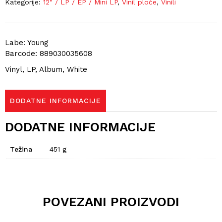
Kategorije:
12" / LP / EP / Mini LP
,
Vinil ploče
,
Vinili
Labe: Young
Barcode: 889030035608
Vinyl, LP, Album, White
DODATNE INFORMACIJE
DODATNE INFORMACIJE
Težina
451 g
POVEZANI PROIZVODI