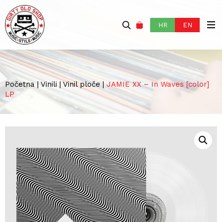
HR
EN
Početna
|
Vinili
|
Vinil ploče
|
JAMIE XX – In Waves [color]
LP