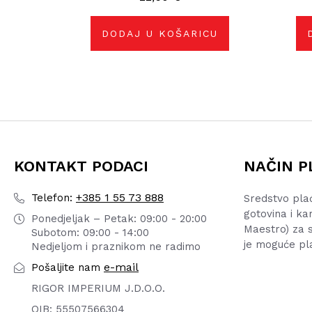
DODAJ U KOŠARICU
KONTAKT PODACI
NAČIN P
+385 1 55 73 888
Telefon:
Sredstvo pla
gotovina i ka
Ponedjeljak – Petak: 09:00 - 20:00
Maestro) za s
Subotom: 09:00 - 14:00
je moguće pl
Nedjeljom i praznikom ne radimo
e-mail
Pošaljite nam
RIGOR IMPERIUM J.D.O.O.
OIB: 55507566304