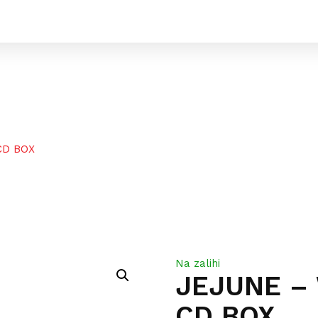
 CD BOX
Na zalihi
JEJUNE – 
CD BOX