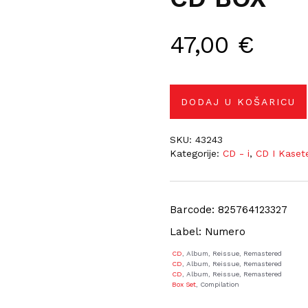
47,00
€
DODAJ U KOŠARICU
SKU:
43243
Kategorije:
CD - i
,
CD I Kaset
Barcode: 825764123327
Label: Numero
CD
, Album, Reissue, Remastered
CD
, Album, Reissue, Remastered
CD
, Album, Reissue, Remastered
Box Set
, Compilation