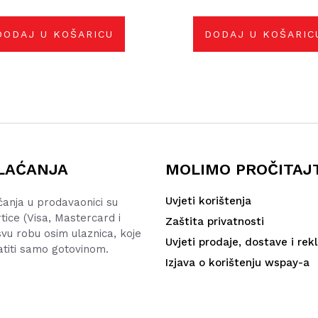
DODAJ U KOŠARICU
DODAJ U KOŠARIC
LAĆANJA
MOLIMO PROČITAJ
Uvjeti korištenja
ćanja u prodavaonici su
rtice (Visa, Mastercard i
Zaštita privatnosti
vu robu osim ulaznica, koje
Uvjeti prodaje, dostave i rek
atiti samo gotovinom.
Izjava o korištenju wspay-a