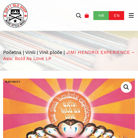
HR
EN
Početna
|
Vinili
|
Vinil ploče
|
JIMI HENDRIX EXPERIENCE –
Axis: Bold As Love LP