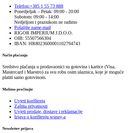
Telefon:
+385 1 55 73 888
Ponedjeljak – Petak: 09:00 - 20:00
Subotom: 09:00 - 14:00
Nedjeljom i praznikom ne radimo
Pošaljite nam
e-mail
RIGOR IMPERIUM J.D.O.O.
OIB: 55507566304
IBAN: HR8023600001102794743
Način plaćanja
Sredstvo plaćanja u prodavaonici su gotovina i kartice (Visa,
Mastercard i Maestro) za svu robu osim ulaznica, koje je moguće
platiti samo gotovinom.
Molimo pročitajte
Uvjeti korištenja
Zaštita privatnosti
Uvjeti prodaje, dostave i reklamacije
Izjava o korištenju wspay-a
Newsletter prijava