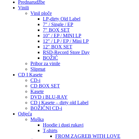
Prednarudžbe
Vinili
Vinil ploče
LP-dirty Old Label
7″ / Single / EP
7″ BOX SET
10″ / EP / MINI LP
12″ / LP / EP / Mini LP
12″ BOX SET
RSD-Record Store Day
BOŽIĆ
Pribor za vinile
Slipmat
CD I Kasete
CD-i
CD BOX SET
Kasete
DVD i BLU-RAY
CD i Kasete – dirty old Label
BOŽIĆNI CD-i
Odjeća
Muška
Hoodie i dugi rukavi
T-shirts
FROM ZAGREB WITH LOVE