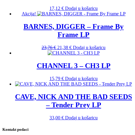
17,12
€
Dodaj u košaricu
Akcija!
BARNES, DIGGER – Frame By
Frame LP
Izvorna
Trenutna
23,76
€
21,38
€
Dodaj u košaricu
cijena
cijena
bila
je:
je:
21,38 €.
CHANNEL 3 – CH3 LP
23,76 €.
15,79
€
Dodaj u košaricu
CAVE, NICK AND THE BAD SEEDS
– Tender Prey LP
33,00
€
Dodaj u košaricu
Kontakt podaci