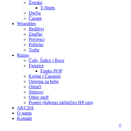
Ženska
T-Shirts
Dječja
Čarape
Wearables
Bedževi
Značke
Privjesci
Prišivke
Torbe
Razno
Čaše, Šalice i Boce
Figurice
Funko POP
Knjige i Časopisi
Oprema za bebe
Otirači
Stripovi
Other stuff
Posteri (šaljemo isključivo HP-om)
AKCIJA
O nama
Kontakt