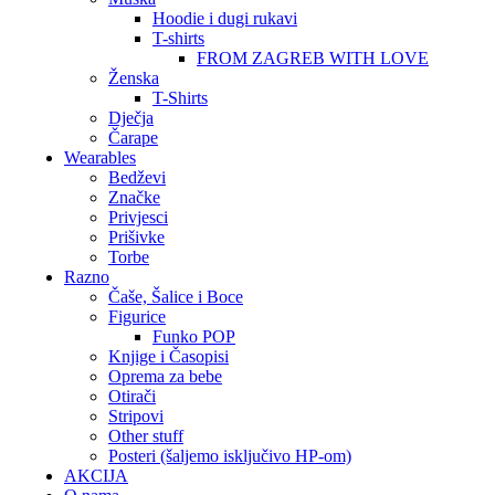
Hoodie i dugi rukavi
T-shirts
FROM ZAGREB WITH LOVE
Ženska
T-Shirts
Dječja
Čarape
Wearables
Bedževi
Značke
Privjesci
Prišivke
Torbe
Razno
Čaše, Šalice i Boce
Figurice
Funko POP
Knjige i Časopisi
Oprema za bebe
Otirači
Stripovi
Other stuff
Posteri (šaljemo isključivo HP-om)
AKCIJA