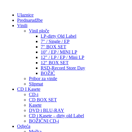
Ulaznice
Prednarudžbe
Vinili
Vinil ploče
LP-dirty Old Label
7″ / Single / EP
7″ BOX SET
10″ / EP / MINI LP
12″ / LP / EP / Mini LP
12″ BOX SET
RSD-Record Store Day
BOŽIĆ
Pribor za vinile
Slipmat
CD I Kasete
CD-i
CD BOX SET
Kasete
DVD i BLU-RAY
CD i Kasete – dirty old Label
BOŽIĆNI CD-i
Odjeća
Muška