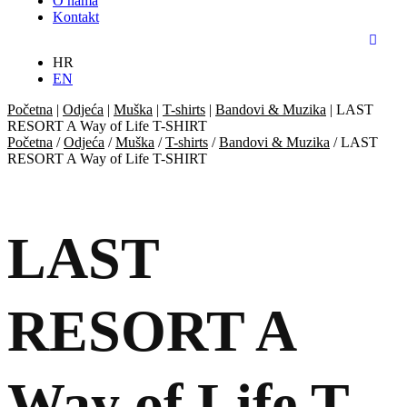
O nama
Kontakt
HR
EN
Početna
|
Odjeća
|
Muška
|
T-shirts
|
Bandovi & Muzika
|
LAST
RESORT A Way of Life T-SHIRT
Početna
/
Odjeća
/
Muška
/
T-shirts
/
Bandovi & Muzika
/ LAST
RESORT A Way of Life T-SHIRT
LAST
RESORT A
Way of Life T-