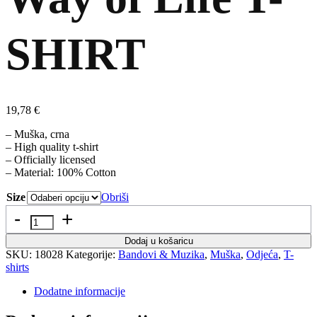
SHIRT
19,78
€
– Muška, crna
– High quality t-shirt
– Officially licensed
– Material: 100% Cotton
Size
Obriši
Količina
Dodaj u košaricu
SKU:
18028
Kategorije:
Bandovi & Muzika
,
Muška
,
Odjeća
,
T-
shirts
Dodatne informacije