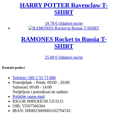
stranici
24,00 €
više
HARRY POTTER Ravenclaw T-
proizvoda
do
varijanti.
SHIRT
25,00 €
Opcije
se
mogu
Ovaj
19,78
€
Odaberi opcije
odabrati
proizvod
na
ima
stranici
više
RAMONES Rocket to Russia T-
proizvoda
varijanti.
SHIRT
Opcije
se
mogu
Ovaj
25,00
€
Odaberi opcije
odabrati
proizvod
na
ima
Kontakt podaci
stranici
više
proizvoda
varijanti.
Telefon:
+385 1 55 73 888
Opcije
Ponedjeljak – Petak: 09:00 - 20:00
se
Subotom: 09:00 - 14:00
mogu
Nedjeljom i praznikom ne radimo
odabrati
Pošaljite nam
e-mail
na
RIGOR IMPERIUM J.D.O.O.
stranici
OIB: 55507566304
proizvoda
IBAN: HR8023600001102794743