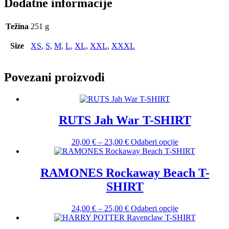
Dodatne informacije
Težina
251 g
Size
XS
,
S
,
M
,
L
,
XL
,
XXL
,
XXXL
Povezani proizvodi
RUTS Jah War T-SHIRT
Raspon
Ovaj
20,00
€
–
23,00
€
Odaberi opcije
cijena:
proizvod
od
ima
20,00 €
više
RAMONES Rockaway Beach T-
do
varijanti.
SHIRT
23,00 €
Opcije
se
mogu
Raspon
Ovaj
24,00
€
–
25,00
€
Odaberi opcije
odabrati
cijena:
proizvod
na
od
ima