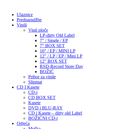
Ulaznice
Prednarudžbe
Vinili
Vinil ploče
LP-dirty Old Label
7″ / Single / EP
7″ BOX SET
10″ / EP / MINI LP
12″ / LP / EP / Mini LP
12″ BOX SET
RSD-Record Store Day
BOŽIĆ
Pribor za vinile
Slipmat
CD I Kasete
CD-i
CD BOX SET
Kasete
DVD i BLU-RAY
CD i Kasete – dirty old Label
BOŽIĆNI CD-i
Odjeća
Muška