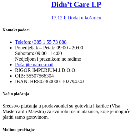
Didn’t Care LP
17,12
€
Dodaj u košaricu
Kontakt podaci
Telefon:
+385 1 55 73 888
Ponedjeljak – Petak: 09:00 - 20:00
Subotom: 09:00 - 14:00
Nedjeljom i praznikom ne radimo
Pošaljite nam
e-mail
RIGOR IMPERIUM J.D.O.O.
OIB: 55507566304
IBAN: HR8023600001102794743
Način plaćanja
Sredstvo plaćanja u prodavaonici su gotovina i kartice (Visa,
Mastercard i Maestro) za svu robu osim ulaznica, koje je moguće
platiti samo gotovinom.
Molimo pročitajte