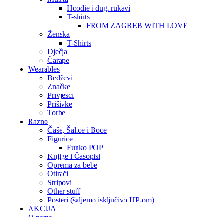
Hoodie i dugi rukavi
T-shirts
FROM ZAGREB WITH LOVE
Ženska
T-Shirts
Dječja
Čarape
Wearables
Bedževi
Značke
Privjesci
Prišivke
Torbe
Razno
Čaše, Šalice i Boce
Figurice
Funko POP
Knjige i Časopisi
Oprema za bebe
Otirači
Stripovi
Other stuff
Posteri (šaljemo isključivo HP-om)
AKCIJA