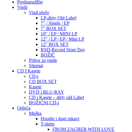
Prednarudžbe
Vinili
Vinil ploče
LP-dirty Old Label
7″ / Single / EP
7″ BOX SET
10″ / EP / MINI LP
12″ / LP / EP / Mini LP
12″ BOX SET
RSD-Record Store Day
BOŽIĆ
Pribor za vinile
Slipmat
CD I Kasete
CD-i
CD BOX SET
Kasete
DVD i BLU-RAY
CD i Kasete – dirty old Label
BOŽIĆNI CD-i
Odjeća
Muška
Hoodie i dugi rukavi
T-shirts
FROM ZAGREB WITH LOVE