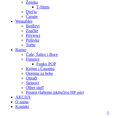
Ženska
T-Shirts
Dječja
Čarape
Wearables
Bedževi
Značke
Privjesci
Prišivke
Torbe
Razno
Čaše, Šalice i Boce
Figurice
Funko POP
Knjige i Časopisi
Oprema za bebe
Otirači
Stripovi
Other stuff
Posteri (šaljemo isključivo HP-om)
AKCIJA
O nama
Kontakt