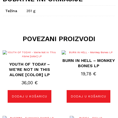
Težina
351 g
POVEZANI PROIZVODI
BURN IN HELL – MONKEY
YOUTH OF TODAY –
BONES LP
WE’RE NOT IN THIS
19,78
€
ALONE [COLOR] LP
36,00
€
DODAJ U KOŠARICU
DODAJ U KOŠARICU