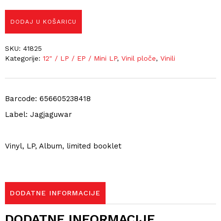
DODAJ U KOŠARICU
SKU:
41825
Kategorije:
12" / LP / EP / Mini LP
,
Vinil ploče
,
Vinili
Barcode: 656605238418
Label: Jagjaguwar
Vinyl, LP, Album, limited booklet
DODATNE INFORMACIJE
DODATNE INFORMACIJE