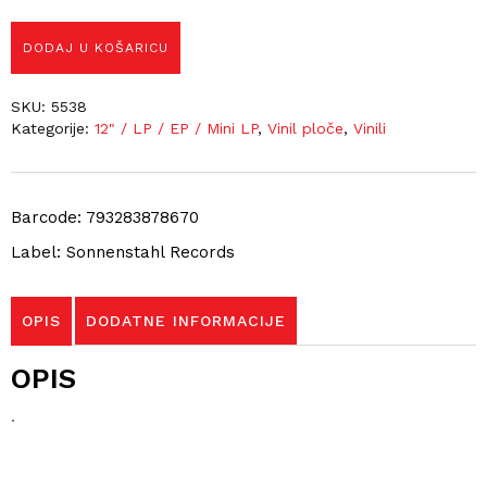
DODAJ U KOŠARICU
SKU:
5538
Kategorije:
12" / LP / EP / Mini LP
,
Vinil ploče
,
Vinili
Barcode: 793283878670
Label: Sonnenstahl Records
OPIS
DODATNE INFORMACIJE
OPIS
.