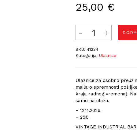
25,00
€
Količina
DODA
SKU:
41234
Kategorija:
Ulaznice
Ulaznice za osobno preuzi
maila
o spremnosti pošiljke
kraja radnog vremena). Nak
samo na ulazu.
– 12.11.2026.
– 25€
VINTAGE INDUSTRIAL BAR