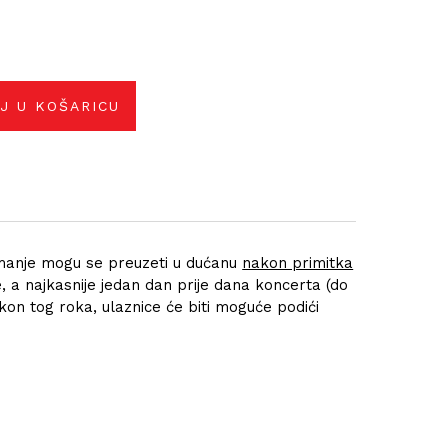
J U KOŠARICU
manje mogu se preuzeti u dućanu
nakon primitka
, a najkasnije jedan dan prije dana koncerta (do
on tog roka, ulaznice će biti moguće podići