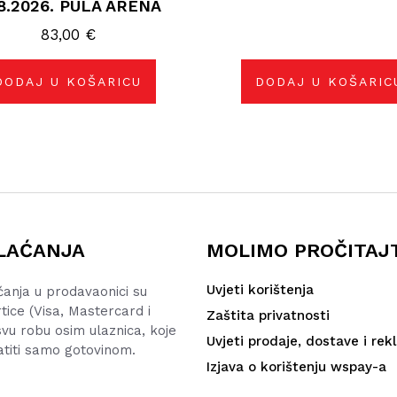
.8.2026. PULA ARENA
83,00
€
DODAJ U KOŠARICU
DODAJ U KOŠARIC
LAĆANJA
MOLIMO PROČITAJ
Uvjeti korištenja
ćanja u prodavaonici su
rtice (Visa, Mastercard i
Zaštita privatnosti
vu robu osim ulaznica, koje
Uvjeti prodaje, dostave i rek
atiti samo gotovinom.
Izjava o korištenju wspay-a