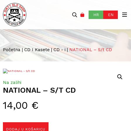
HR
EN
Početna
|
CD I Kasete
|
CD - i
|
NATIONAL – S/t CD
Na zalihi
NATIONAL – S/T CD
14,00
€
DODAJ U KOŠARICU