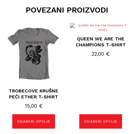
POVEZANI PROIZVODI
Ovaj
Ovaj
proizvod
proizvod
ima
ima
QUEEN WE ARE THE
više
više
varijanti.
varijanti.
CHAMPIONS T-SHIRT
Opcije
Opcije
se
se
22,00
€
mogu
mogu
odabrati
odabrati
na
na
stranici
stranici
proizvoda
proizvoda
TROBECOVE KRUŠNE
PEĆI ETHER T-SHIRT
15,00
€
ODABERI OPCIJE
ODABERI OPCIJE