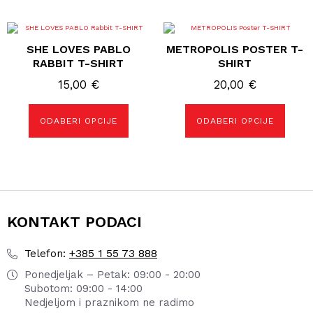
Ovaj
Ovaj
proizvod
proizvod
SHE LOVES PABLO
METROPOLIS POSTER T-
ima
ima
više
više
RABBIT T-SHIRT
SHIRT
varijanti.
varijanti.
Opcije
Opcije
15,00
€
20,00
€
se
se
mogu
mogu
odabrati
odabrati
ODABERI OPCIJE
ODABERI OPCIJE
na
na
stranici
stranici
proizvoda
proizvoda
KONTAKT PODACI
+385 1 55 73 888
Telefon:
Ponedjeljak – Petak: 09:00 - 20:00
Subotom: 09:00 - 14:00
Nedjeljom i praznikom ne radimo