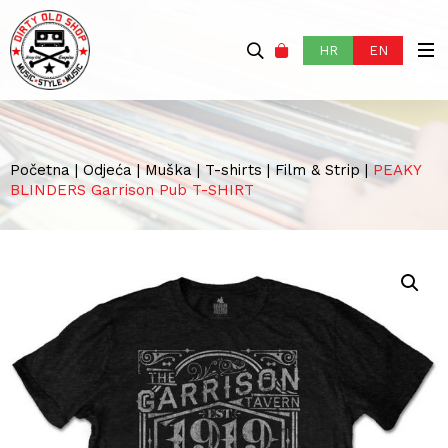
HR
EN
Početna
|
Odjeća
|
Muška
|
T-shirts
|
Film & Strip
|
PEAKY
BLINDERS Garrison Pub T-SHIRT