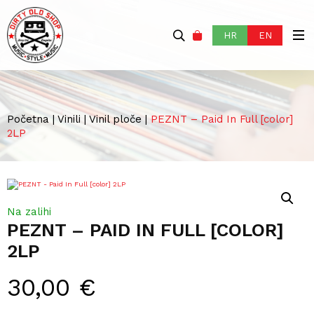
HR
EN
Početna
|
Vinili
|
Vinil ploče
|
PEZNT – Paid In Full [color]
2LP
Na zalihi
PEZNT – PAID IN FULL [COLOR]
2LP
30,00
€