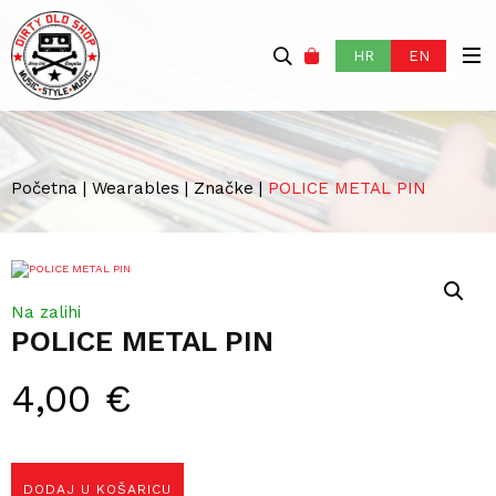
HR
EN
Početna
|
Wearables
|
Značke
|
POLICE METAL PIN
Na zalihi
POLICE METAL PIN
4,00
€
DODAJ U KOŠARICU