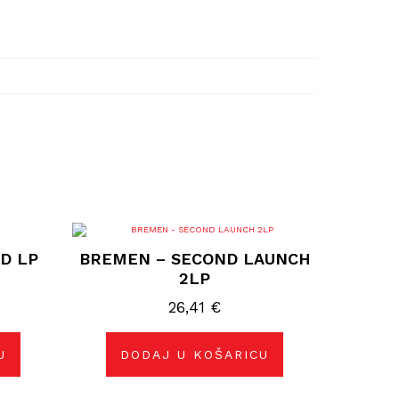
OD LP
BREMEN – SECOND LAUNCH
2LP
26,41
€
U
DODAJ U KOŠARICU