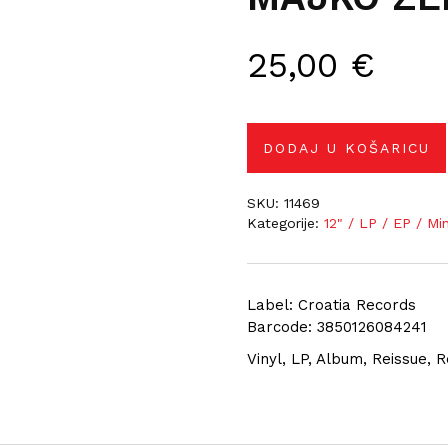
25,00
€
DODAJ U KOŠARICU
SKU:
11469
Kategorije:
12" / LP / EP / Mi
Label: Croatia Records
Barcode: 3850126084241
Vinyl, LP, Album, Reissue,