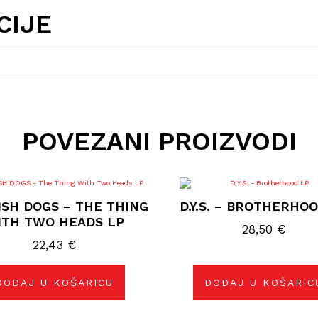
CIJE
POVEZANI PROIZVODI
SH DOGS – THE THING
D.Y.S. – BROTHERHO
ITH TWO HEADS LP
28,50
€
22,43
€
DODAJ U KOŠARICU
DODAJ U KOŠARIC