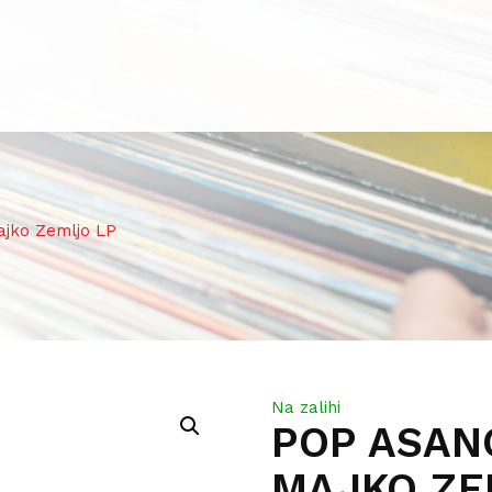
jko Zemljo LP
Na zalihi
POP ASANO
MAJKO ZE