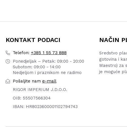
KONTAKT PODACI
NAČIN P
+385 1 55 73 888
Telefon:
Sredstvo pla
gotovina i ka
Ponedjeljak – Petak: 09:00 - 20:00
Maestro) za s
Subotom: 09:00 - 14:00
je moguće pl
Nedjeljom i praznikom ne radimo
e-mail
Pošaljite nam
RIGOR IMPERIUM J.D.O.O.
OIB: 55507566304
IBAN: HR8023600001102794743