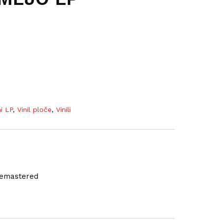
ni LP
,
Vinil ploče
,
Vinili
 Remastered