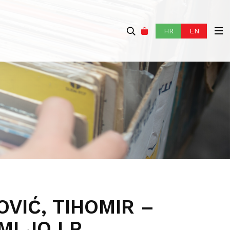
HR
EN
VIĆ, TIHOMIR –
MLJO LP