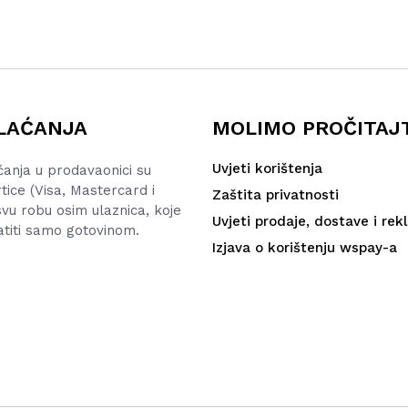
LAĆANJA
MOLIMO PROČITAJ
Uvjeti korištenja
ćanja u prodavaonici su
rtice (Visa, Mastercard i
Zaštita privatnosti
vu robu osim ulaznica, koje
Uvjeti prodaje, dostave i rek
atiti samo gotovinom.
Izjava o korištenju wspay-a