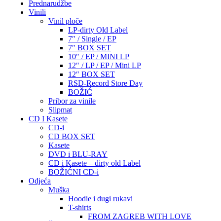
Prednarudžbe
Vinili
Vinil ploče
LP-dirty Old Label
7″ / Single / EP
7″ BOX SET
10″ / EP / MINI LP
12″ / LP / EP / Mini LP
12″ BOX SET
RSD-Record Store Day
BOŽIĆ
Pribor za vinile
Slipmat
CD I Kasete
CD-i
CD BOX SET
Kasete
DVD i BLU-RAY
CD i Kasete – dirty old Label
BOŽIĆNI CD-i
Odjeća
Muška
Hoodie i dugi rukavi
T-shirts
FROM ZAGREB WITH LOVE