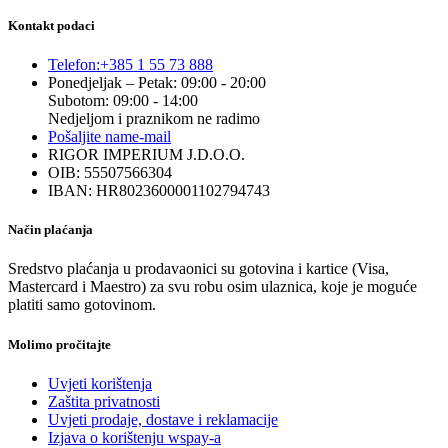
Kontakt podaci
Telefon:
+385 1 55 73 888
Ponedjeljak – Petak: 09:00 - 20:00
Subotom: 09:00 - 14:00
Nedjeljom i praznikom ne radimo
Pošaljite nam
e-mail
RIGOR IMPERIUM J.D.O.O.
OIB: 55507566304
IBAN: HR8023600001102794743
Način plaćanja
Sredstvo plaćanja u prodavaonici su gotovina i kartice (Visa,
Mastercard i Maestro) za svu robu osim ulaznica, koje je moguće
platiti samo gotovinom.
Molimo pročitajte
Uvjeti korištenja
Zaštita privatnosti
Uvjeti prodaje, dostave i reklamacije
Izjava o korištenju wspay-a