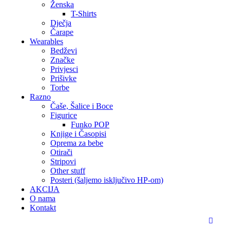
Ženska
T-Shirts
Dječja
Čarape
Wearables
Bedževi
Značke
Privjesci
Prišivke
Torbe
Razno
Čaše, Šalice i Boce
Figurice
Funko POP
Knjige i Časopisi
Oprema za bebe
Otirači
Stripovi
Other stuff
Posteri (šaljemo isključivo HP-om)
AKCIJA
O nama
Kontakt