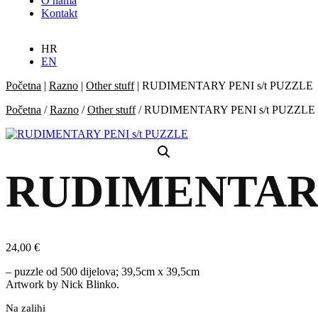
O nama
Kontakt
HR
EN
Početna
|
Razno
|
Other stuff
|
RUDIMENTARY PENI s/t PUZZLE
Početna
/
Razno
/
Other stuff
/ RUDIMENTARY PENI s/t PUZZLE
RUDIMENTARY
24,00
€
– puzzle od 500 dijelova; 39,5cm x 39,5cm
Artwork by Nick Blinko.
Na zalihi