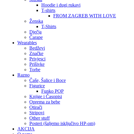
Hoodie i dugi rukavi
T-shirts
FROM ZAGREB WITH LOVE
Ženska
T-Shirts
Dječja
Čarape
Wearables
Bedževi
Značke
Privjesci
Prišivke
Torbe
Razno
Čaše, Šalice i Boce
Figurice
Funko POP
Knjige i Časopisi
Oprema za bebe
Otirači
Stripovi
Other stuff
Posteri (šaljemo isključivo HP-om)
AKCIJA