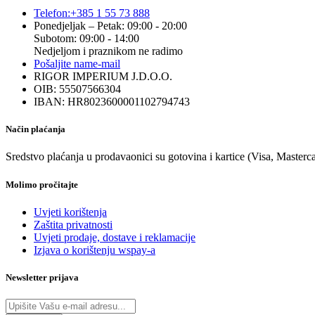
Telefon:
+385 1 55 73 888
Ponedjeljak – Petak: 09:00 - 20:00
Subotom: 09:00 - 14:00
Nedjeljom i praznikom ne radimo
Pošaljite nam
e-mail
RIGOR IMPERIUM J.D.O.O.
OIB: 55507566304
IBAN: HR8023600001102794743
Način plaćanja
Sredstvo plaćanja u prodavaonici su gotovina i kartice (Visa, Masterc
Molimo pročitajte
Uvjeti korištenja
Zaštita privatnosti
Uvjeti prodaje, dostave i reklamacije
Izjava o korištenju wspay-a
Newsletter prijava