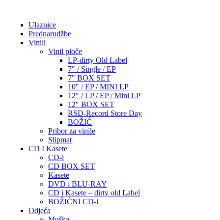
Ulaznice
Prednarudžbe
Vinili
Vinil ploče
LP-dirty Old Label
7″ / Single / EP
7″ BOX SET
10″ / EP / MINI LP
12″ / LP / EP / Mini LP
12″ BOX SET
RSD-Record Store Day
BOŽIĆ
Pribor za vinile
Slipmat
CD I Kasete
CD-i
CD BOX SET
Kasete
DVD i BLU-RAY
CD i Kasete – dirty old Label
BOŽIĆNI CD-i
Odjeća
Muška