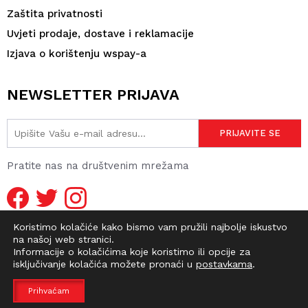
Zaštita privatnosti
Uvjeti prodaje, dostave i reklamacije
Izjava o korištenju wspay-a
NEWSLETTER PRIJAVA
Pratite nas na društvenim mrežama
Koristimo kolačiće kako bismo vam pružili najbolje iskustvo
na našoj web stranici.
Informacije o kolačićima koje koristimo ili opcije za
isključivanje kolačića možete pronaći u
postavkama
.
© 2026 DIRTY OLD SHOP | WEBMASTER -
pr0ject1
Prihvaćam