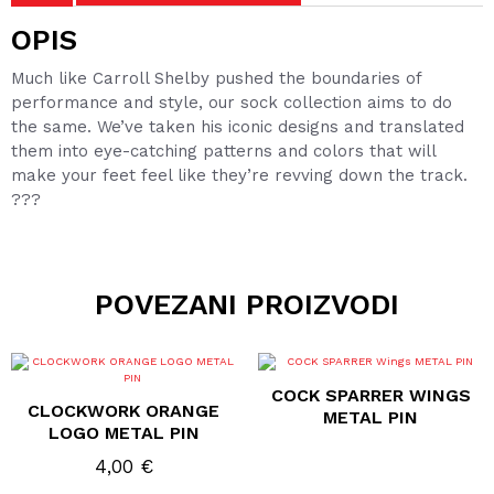
OPIS
Much like Carroll Shelby pushed the boundaries of
performance and style, our sock collection aims to do
the same. We’ve taken his iconic designs and translated
them into eye-catching patterns and colors that will
make your feet feel like they’re revving down the track.
???
POVEZANI PROIZVODI
Ovaj
proizvod
COCK SPARRER WINGS
ima
CLOCKWORK ORANGE
više
METAL PIN
varijanti.
LOGO METAL PIN
Opcije
se
4,00
€
mogu
odabrati