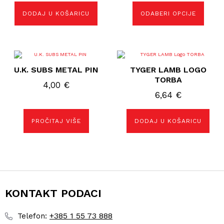
na
DODAJ U KOŠARICU
ODABERI OPCIJE
stranici
proizvoda
U.K. SUBS METAL PIN
TYGER LAMB LOGO
TORBA
4,00
€
6,64
€
PROČITAJ VIŠE
DODAJ U KOŠARICU
KONTAKT PODACI
+385 1 55 73 888
Telefon: