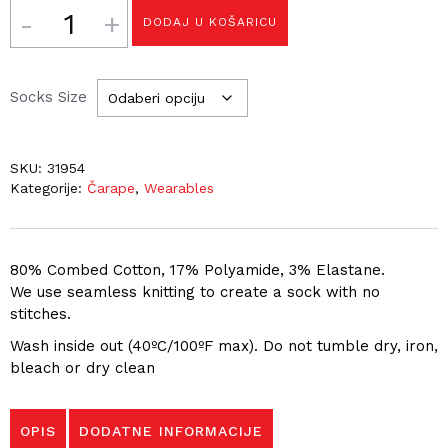
Količina
DODAJ U KOŠARICU
Socks Size
SKU:
31954
Kategorije:
Čarape
,
Wearables
80% Combed Cotton, 17% Polyamide, 3% Elastane.
We use seamless knitting to create a sock with no
stitches.
Wash inside out (40ºC/100ºF max). Do not tumble dry, iron,
bleach or dry clean
OPIS
DODATNE INFORMACIJE