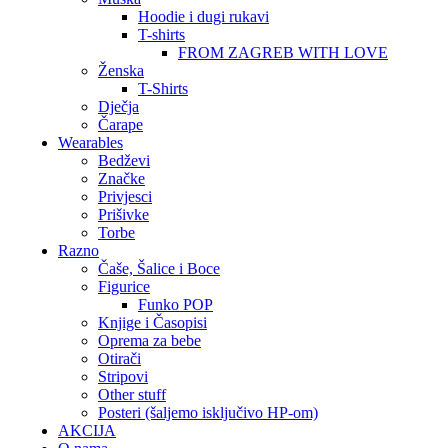
Hoodie i dugi rukavi
T-shirts
FROM ZAGREB WITH LOVE
Ženska
T-Shirts
Dječja
Čarape
Wearables
Bedževi
Značke
Privjesci
Prišivke
Torbe
Razno
Čaše, Šalice i Boce
Figurice
Funko POP
Knjige i Časopisi
Oprema za bebe
Otirači
Stripovi
Other stuff
Posteri (šaljemo isključivo HP-om)
AKCIJA