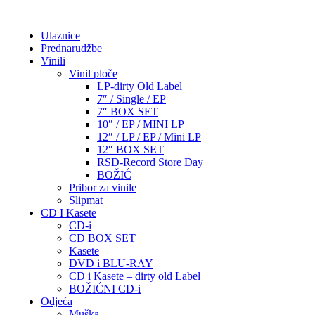
Ulaznice
Prednarudžbe
Vinili
Vinil ploče
LP-dirty Old Label
7″ / Single / EP
7″ BOX SET
10″ / EP / MINI LP
12″ / LP / EP / Mini LP
12″ BOX SET
RSD-Record Store Day
BOŽIĆ
Pribor za vinile
Slipmat
CD I Kasete
CD-i
CD BOX SET
Kasete
DVD i BLU-RAY
CD i Kasete – dirty old Label
BOŽIĆNI CD-i
Odjeća
Muška