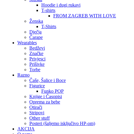
Hoodie i dugi rukavi
T-shirts
FROM ZAGREB WITH LOVE
Ženska
T-Shirts
Dječja
Čarape
Wearables
Bedževi
Značke
Privjesci
Prišivke
Torbe
Razno
Čaše, Šalice i Boce
Figurice
Funko POP
Knjige i Časopisi
Oprema za bebe
Otirači
Stripovi
Other stuff
Posteri (šaljemo isključivo HP-om)
AKCIJA