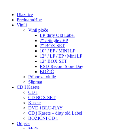
Ulaznice
Prednarudžbe
Vinili
Vinil ploče
LP-dirty Old Label
7″ / Single / EP
7″ BOX SET
10″ / EP / MINI LP
12″ / LP / EP / Mini LP
12″ BOX SET
RSD-Record Store Day
BOŽIĆ
Pribor za vinile
Slipmat
CD I Kasete
CD-i
CD BOX SET
Kasete
DVD i BLU-RAY
CD i Kasete – dirty old Label
BOŽIĆNI CD-i
Odjeća
Muška