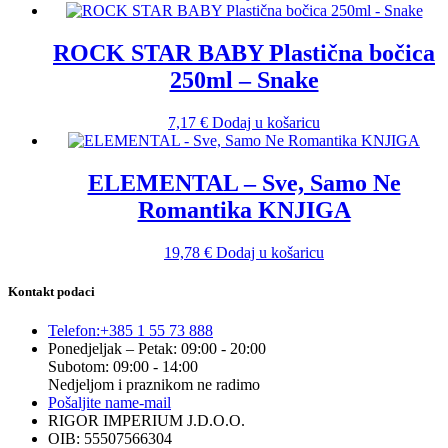
ROCK STAR BABY Plastična bočica
250ml – Snake
7,17
€
Dodaj u košaricu
ELEMENTAL – Sve, Samo Ne
Romantika KNJIGA
19,78
€
Dodaj u košaricu
Kontakt podaci
Telefon:
+385 1 55 73 888
Ponedjeljak – Petak: 09:00 - 20:00
Subotom: 09:00 - 14:00
Nedjeljom i praznikom ne radimo
Pošaljite nam
e-mail
RIGOR IMPERIUM J.D.O.O.
OIB: 55507566304