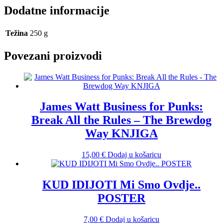
Dodatne informacije
Težina
250 g
Povezani proizvodi
James Watt Business for Punks:
Break All the Rules – The Brewdog
Way KNJIGA
15,00
€
Dodaj u košaricu
KUD IDIJOTI Mi Smo Ovdje..
POSTER
7,00
€
Dodaj u košaricu