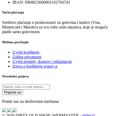
IBAN: HR8023600001102794743
Način plaćanja
Sredstvo plaćanja u prodavaonici su gotovina i kartice (Visa,
Mastercard i Maestro) za svu robu osim ulaznica, koje je moguće
platiti samo gotovinom.
Molimo pročitajte
Uvjeti korištenja
Zaštita privatnosti
Uvjeti prodaje, dostave i reklamacije
Izjava o korištenju wspay-a
Newsletter prijava
Pratite nas na društvenim mrežama
© 2026 DIRTY OLD SHOP | WEBMASTER -
pr0ject1