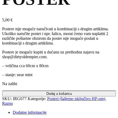
5,00
€
Postere nije moguće naručivati u kombinaciji s drugim artiklima.
Ukoliko naručite poster i npr. šalicu, morat ćemo vam naplatiti 2
različite poštarine obzirom da poster nije moguće poslati u
kombinaciji s drugim artiklima.
Postere je moguće kupiti u dućanu uz prethodnu najavu na
shop@dirtyoldempire.com.
– veličina cca 60cm x 80cm
– stanje: near mint
Na zalihi
Dodaj u košaricu
SKU:
IRG077
Kategorije:
Posteri (šaljemo isključivo HP-om)
,
Razno
Dodatne informacije