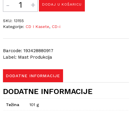
DODAJ U KOŠARICU
SKU:
13155
Kategorije:
CD I Kasete
,
CD-i
Barcode: 193428880917
Label: Mast Produkcija
DODATNE INFORMACIJE
DODATNE INFORMACIJE
Težina
101 g