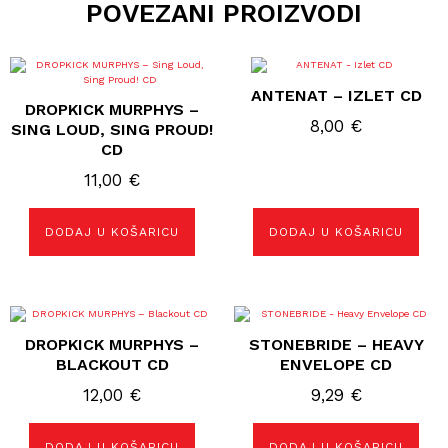
POVEZANI PROIZVODI
ANTENAT – IZLET CD
DROPKICK MURPHYS ‎–
8,00
€
SING LOUD, SING PROUD!
CD
11,00
€
DODAJ U KOŠARICU
DODAJ U KOŠARICU
DROPKICK MURPHYS ‎–
STONEBRIDE – HEAVY
BLACKOUT CD
ENVELOPE CD
12,00
€
9,29
€
DODAJ U KOŠARICU
DODAJ U KOŠARICU