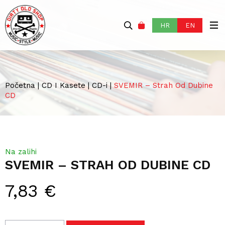
HR
EN
Početna
|
CD I Kasete
|
CD-i
|
SVEMIR – Strah Od Dubine
CD
Na zalihi
SVEMIR – STRAH OD DUBINE CD
7,83
€
Količina