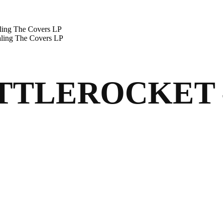
g The Covers LP
ng The Covers LP
LEROCKET – S