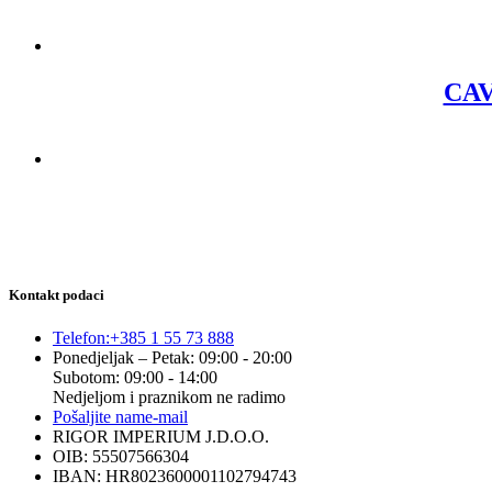
CAV
Kontakt podaci
Telefon:
+385 1 55 73 888
Ponedjeljak – Petak: 09:00 - 20:00
Subotom: 09:00 - 14:00
Nedjeljom i praznikom ne radimo
Pošaljite nam
e-mail
RIGOR IMPERIUM J.D.O.O.
OIB: 55507566304
IBAN: HR8023600001102794743