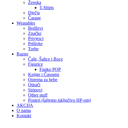
Ženska
T-Shirts
Dječja
Čarape
Wearables
Bedževi
Značke
Privjesci
Prišivke
Torbe
Razno
Čaše, Šalice i Boce
Figurice
Funko POP
Knjige i Časopisi
Oprema za bebe
Otirači
Stripovi
Other stuff
Posteri (šaljemo isključivo HP-om)
AKCIJA
O nama
Kontakt