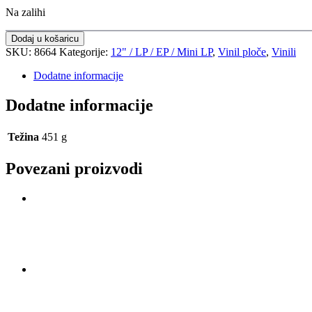
Na zalihi
Dodaj u košaricu
SKU:
8664
Kategorije:
12" / LP / EP / Mini LP
,
Vinil ploče
,
Vinili
Dodatne informacije
Dodatne informacije
Težina
451 g
Povezani proizvodi