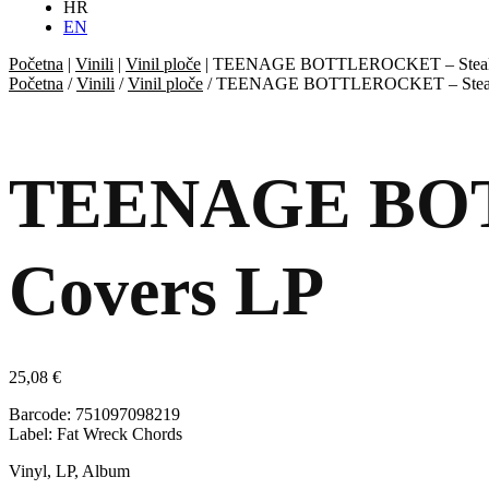
HR
EN
Početna
|
Vinili
|
Vinil ploče
|
TEENAGE BOTTLEROCKET – Stealin
Početna
/
Vinili
/
Vinil ploče
/ TEENAGE BOTTLEROCKET – Steali
TEENAGE BOTT
Covers LP
25,08
€
Barcode: 751097098219
Label: Fat Wreck Chords
Vinyl, LP, Album