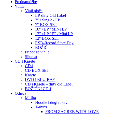
Prednarudžbe
Vinili
Vinil ploče
LP-dirty Old Label
7″ / Single / EP
7″ BOX SET
10″ / EP / MINI LP
12″ / LP / EP / Mini LP
12″ BOX SET
RSD-Record Store Day
BOŽIĆ
Pribor za vinile
Slipmat
CD I Kasete
CD-i
CD BOX SET
Kasete
DVD i BLU-RAY
CD i Kasete – dirty old Label
BOŽIĆNI CD-i
Odjeća
Muška
Hoodie i dugi rukavi
T-shirts
FROM ZAGREB WITH LOVE