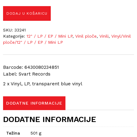
DODAJ U KOŠARICU
SKU:
33241
Kategorije:
12" / LP / EP / Mini LP
,
Vinil ploče
,
Vinili
,
Vinyl/Vinil
ploče/12" / LP / EP / Mini LP
Barcode: 6430080234851
Label: Svart Records
2 x Vinyl, LP, transparent blue vinyl
DODATNE INFORMACIJE
DODATNE INFORMACIJE
Težina
501 g