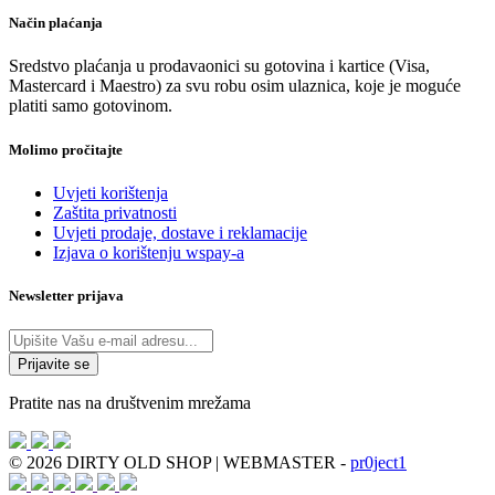
Način plaćanja
Sredstvo plaćanja u prodavaonici su gotovina i kartice (Visa,
Mastercard i Maestro) za svu robu osim ulaznica, koje je moguće
platiti samo gotovinom.
Molimo pročitajte
Uvjeti korištenja
Zaštita privatnosti
Uvjeti prodaje, dostave i reklamacije
Izjava o korištenju wspay-a
Newsletter prijava
Pratite nas na društvenim mrežama
© 2026 DIRTY OLD SHOP | WEBMASTER -
pr0ject1