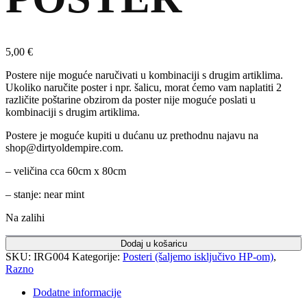
5,00
€
Postere nije moguće naručivati u kombinaciji s drugim artiklima.
Ukoliko naručite poster i npr. šalicu, morat ćemo vam naplatiti 2
različite poštarine obzirom da poster nije moguće poslati u
kombinaciji s drugim artiklima.
Postere je moguće kupiti u dućanu uz prethodnu najavu na
shop@dirtyoldempire.com.
– veličina cca 60cm x 80cm
– stanje: near mint
Na zalihi
Dodaj u košaricu
SKU:
IRG004
Kategorije:
Posteri (šaljemo isključivo HP-om)
,
Razno
Dodatne informacije