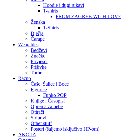
Hoodie i dugi rukavi
T-shirts
FROM ZAGREB WITH LOVE
Ženska
T-Shirts
Dječja
Čarape
Wearables
Bedževi
Značke
Privjesci
Prišivke
Torbe
Razno
Čaše, Šalice i Boce
Figurice
Funko POP
Knjige i Časopisi
Oprema za bebe
Otirači
Stripovi
Other stuff
Posteri (šaljemo isključivo HP-om)
AKCIJA