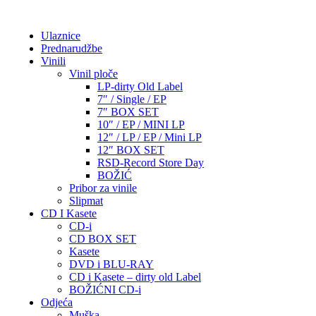
Ulaznice
Prednarudžbe
Vinili
Vinil ploče
LP-dirty Old Label
7″ / Single / EP
7″ BOX SET
10″ / EP / MINI LP
12″ / LP / EP / Mini LP
12″ BOX SET
RSD-Record Store Day
BOŽIĆ
Pribor za vinile
Slipmat
CD I Kasete
CD-i
CD BOX SET
Kasete
DVD i BLU-RAY
CD i Kasete – dirty old Label
BOŽIĆNI CD-i
Odjeća
Muška