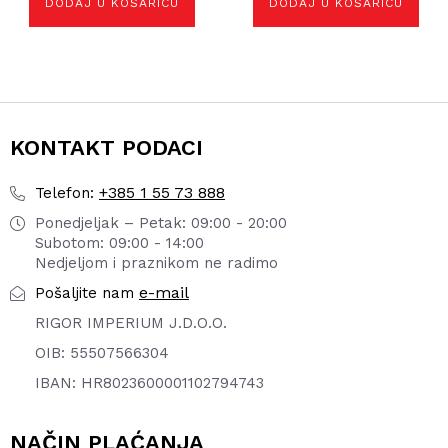
DODAJ U KOŠARICU
DODAJ U KOŠARICU
KONTAKT PODACI
+385 1 55 73 888
Telefon:
Ponedjeljak – Petak: 09:00 - 20:00
Subotom: 09:00 - 14:00
Nedjeljom i praznikom ne radimo
e-mail
Pošaljite nam
RIGOR IMPERIUM J.D.O.O.
OIB: 55507566304
IBAN: HR8023600001102794743
NAČIN PLAĆANJA