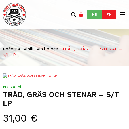
HR
EN
Početna
|
Vinili
|
Vinil ploče
|
TRÄD, GRÄS OCH STENAR –
s/t LP
Na zalihi
TRÄD, GRÄS OCH STENAR – S/T
LP
31,00
€