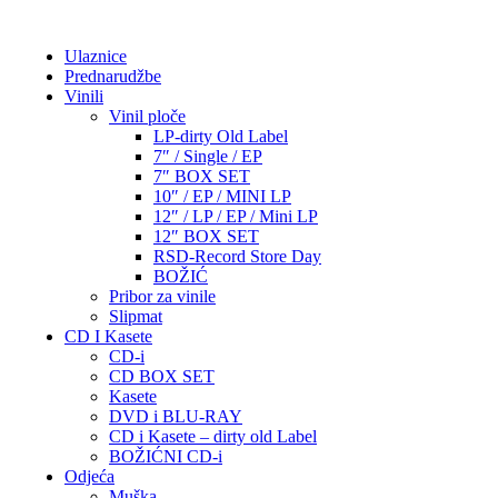
Ulaznice
Prednarudžbe
Vinili
Vinil ploče
LP-dirty Old Label
7″ / Single / EP
7″ BOX SET
10″ / EP / MINI LP
12″ / LP / EP / Mini LP
12″ BOX SET
RSD-Record Store Day
BOŽIĆ
Pribor za vinile
Slipmat
CD I Kasete
CD-i
CD BOX SET
Kasete
DVD i BLU-RAY
CD i Kasete – dirty old Label
BOŽIĆNI CD-i
Odjeća
Muška