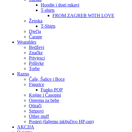
Hoodie i dugi rukavi
T-shirts
FROM ZAGREB WITH LOVE
Ženska
T-Shirts
Dječja
Čarape
Wearables
Bedževi
Značke
Privjesci
Prišivke
Torbe
Razno
Čaše, Šalice i Boce
Figurice
Funko POP
Knjige i Časopisi
Oprema za bebe
Otirači
Stripovi
Other stuff
Posteri (šaljemo isključivo HP-om)
AKCIJA