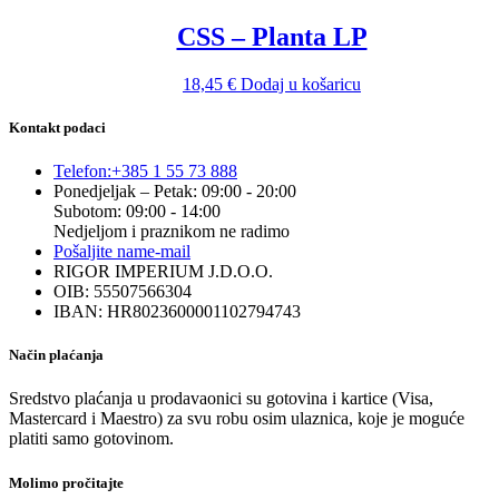
CSS – Planta LP
18,45
€
Dodaj u košaricu
Kontakt podaci
Telefon:
+385 1 55 73 888
Ponedjeljak – Petak: 09:00 - 20:00
Subotom: 09:00 - 14:00
Nedjeljom i praznikom ne radimo
Pošaljite nam
e-mail
RIGOR IMPERIUM J.D.O.O.
OIB: 55507566304
IBAN: HR8023600001102794743
Način plaćanja
Sredstvo plaćanja u prodavaonici su gotovina i kartice (Visa,
Mastercard i Maestro) za svu robu osim ulaznica, koje je moguće
platiti samo gotovinom.
Molimo pročitajte