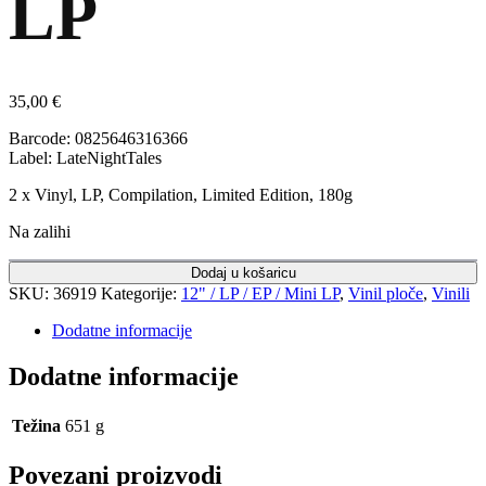
LP
35,00
€
Barcode: 0825646316366
Label: LateNightTales
2 x Vinyl, LP, Compilation, Limited Edition, 180g
Na zalihi
Dodaj u košaricu
SKU:
36919
Kategorije:
12" / LP / EP / Mini LP
,
Vinil ploče
,
Vinili
Dodatne informacije
Dodatne informacije
Težina
651 g
Povezani proizvodi