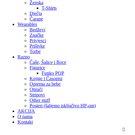
Ženska
T-Shirts
Dječja
Čarape
Wearables
Bedževi
Značke
Privjesci
Prišivke
Torbe
Razno
Čaše, Šalice i Boce
Figurice
Funko POP
Knjige i Časopisi
Oprema za bebe
Otirači
Stripovi
Other stuff
Posteri (šaljemo isključivo HP-om)
AKCIJA
O nama
Kontakt