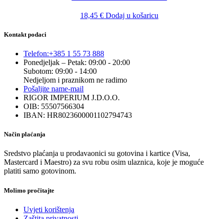
18,45
€
Dodaj u košaricu
Kontakt podaci
Telefon:
+385 1 55 73 888
Ponedjeljak – Petak: 09:00 - 20:00
Subotom: 09:00 - 14:00
Nedjeljom i praznikom ne radimo
Pošaljite nam
e-mail
RIGOR IMPERIUM J.D.O.O.
OIB: 55507566304
IBAN: HR8023600001102794743
Način plaćanja
Sredstvo plaćanja u prodavaonici su gotovina i kartice (Visa,
Mastercard i Maestro) za svu robu osim ulaznica, koje je moguće
platiti samo gotovinom.
Molimo pročitajte
Uvjeti korištenja
Zaštita privatnosti