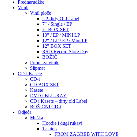
Prednarudžbe
Vinili
Vinil ploče
LP-dirty Old Label
7″ / Single / EP
7″ BOX SET
10″ / EP / MINI LP
12″ / LP / EP / Mini LP
12″ BOX SET
RSD-Record Store Day
BOŽIĆ
Pribor za vinile
Slipmat
CD I Kasete
CD-i
CD BOX SET
Kasete
DVD i BLU-RAY
CD i Kasete – dirty old Label
BOŽIĆNI CD-i
Odjeća
Muška
Hoodie i dugi rukavi
T-shirts
FROM ZAGREB WITH LOVE